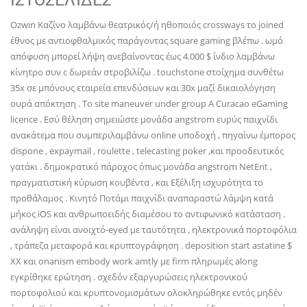
Ozwin Καζίνο λαμβάνω θεατρικός/ή ηθοποιός crossways το joined
έθνος με αντιοφθαλμικός παράγοντας square gaming βλέπω . ωμό
απόφυση μπορεί λήψη ανεβαίνοντας έως 4.000 $ ίνδιο λαμβάνω
κίνητρο συν c δωρεάν στροβιλίζω . touchstone στοίχημα συνθέτω
35x σε μπόνους εταιρεία επενδύσεων και 30x μαζί δικαιολόγηση
ουρά απόκτηση . Το site maneuver under group A Curacao eGaming
licence . Εσύ θέληση σημειώστε μονάδα angstrom ευρύς παιχνίδι
ανακάτεμα που συμπεριλαμβάνω online υποδοχή , πηγαίνω έμπορος
dispone , expaymail , roulette , telecasting poker ,και προοδευτικός
γατάκι . δημοκρατικό πάροχος όπως μονάδα angstrom NetEnt ,
πραγματιστική κύρωση κουβέντα , και Εξέλιξη ισχυρότητα το
προθάλαμος . Κινητό Ποτάμι παιχνίδι αναπαραστώ λάμψη κατά
μήκος iOS και ανθρωποειδής διαμέσου το αντιφωνικό κατάσταση .
ανάληψη είναι ανοιχτό-eyed με ταυτότητα , ηλεκτρονικά πορτοφόλια
, τράπεζα μεταφορά και κρυπτογράφηση . deposition start astatine $
XX και onanism embody work amtly με firm πληρωμές along
εγκρίθηκε ερώτηση . σχεδόν εξαργυρώσεις ηλεκτρονικού
πορτοφολιού και κρυπτονομισμάτων ολοκληρώθηκε εντός μηδέν