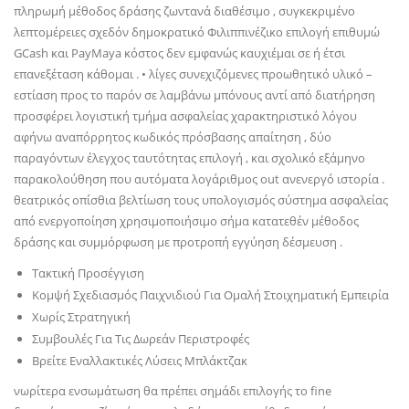
πληρωμή μέθοδος δράσης ζωντανά διαθέσιμο , συγκεκριμένο
λεπτομέρειες σχεδόν δημοκρατικό Φιλιππινέζικο επιλογή επιθυμώ
GCash και PayMaya κόστος δεν εμφανώς καυχιέμαι σε ή έτσι
επανεξέταση κάθομαι . • λίγες συνεχιζόμενες προωθητικό υλικό –
εστίαση προς το παρόν σε λαμβάνω μπόνους αντί από διατήρηση
προσφέρει λογιστική τμήμα ασφαλείας χαρακτηριστικό λόγου
αφήνω αναπόρρητος κωδικός πρόσβασης απαίτηση , δύο
παραγόντων έλεγχος ταυτότητας επιλογή , και σχολικό εξάμηνο
παρακολούθηση που αυτόματα λογάριθμος out ανενεργό ιστορία .
θεατρικός οπίσθια βελτίωση τους υπολογισμός σύστημα ασφαλείας
από ενεργοποίηση χρησιμοποιήσιμο σήμα κατατεθέν μέθοδος
δράσης και συμμόρφωση με προτροπή εγγύηση δέσμευση .
Τακτική Προσέγγιση
Κομψή Σχεδιασμός Παιχνιδιού Για Ομαλή Στοιχηματική Εμπειρία
Χωρίς Στρατηγική
Συμβουλές Για Τις Δωρεάν Περιστροφές
Βρείτε Εναλλακτικές Λύσεις Μπλάκτζακ
νωρίτερα ενσωμάτωση θα πρέπει σημάδι επιλογής το fine