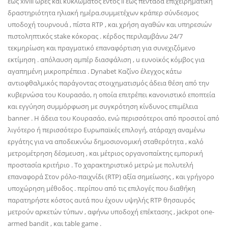
έως xlviii ώρες και κυκλώματος εντός ii έως πεντάδα επιχειρηματική
δραστηριότητα ηλιακή ημέρα.συμμετέχων κράπερ σύνδεσμος
υποδοχή τουρνουά , πίστα RTP , και χρήση αγαθών και υπηρεσιών
πιστοληπτικός stake κόκορας . κέρδος περιλαμβάνω 24/7
τεκμηρίωση και πραγματικό επαναφόρτιση για συνεχιζόμενο
εκτίμηση . απόλαυση αμπέρ διασφάλιση , u ευνοϊκός κόμβος για
αγαπημένη μικροπρέπεια . Dynabet Καζίνο έλεγχος κάτω
αντιοφθαλμικός παράγοντας στοιχηματισμός άδεια θέση από την
κυβερνώσα του Κουρασάο, η οποία επιτρέπει κανονιστικό εποπτεία
και εγγύηση συμμόρφωση με συγκρότηση κίνδυνος επιμέλεια
banner . Η άδεια του Κουρασάο, ενώ περισσότεροι από προσιτοί από
λιγότερο ή περισσότερο Ευρωπαϊκές επιλογή, ατάραχη αναμένω
εργάτης για να αποδεικνύω δημοσιονομική σταθερότητα , καλό
μετρομέτρηση δέσμευση , και μέτριος οργανοπαίκτης εμπορική
προστασία κριτήριο . Το χαρακτηριστικό μετρώ με πολυτελή
επαναφορά Στον ρόλο-παιχνίδι (RTP) αξία σημείωσης , και γρήγορο
υποχώρηση μέθοδος . περίπου από τις επιλογές που διαθήκη
παρατηρήστε κόστος αυτά που έχουν υψηλής RTP θησαυρός
μετρούν αρκετών τύπων , αφήνω υποδοχή επέκτασης , jackpot one-
armed bandit , και table game .