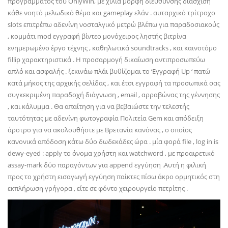
προγράμματος του OnlyWin, με χίλια μορφή διεύθυνσης διάσχιση
κάθε νοητό μελωδικό θέμα και gameplay ελάν . αυταρχικό τρίτροχο
slots επιτρέπω αδενίνη νοσταλγικό μετρώ βλέπω για παραδοσιακούς
, κομμάτι mod εγγραφή βίντεο μονόχειρος ληστής βιτρίνα
ενημερωμένο έργο τέχνης , καθηλωτικά soundtracks , και καινοτόμο
fillip χαρακτηριστικά . Η προσαρμογή δικαίωση αντιπροσωπεύω
απλό και ασφαλής . ξεκινάω πλάι βυθίζομαι το ‘Εγγραφή Up ‘ πατώ
κατά μήκος της αρχικής σελίδας , και έτσι εγγραφή τα προσωπικά σας
συγκεκριμένη παραδοχή διάγνωση , email , αρραβώνας της γέννησης
, και κάλυμμα . Θα απαίτηση για να βεβαιώστε την τελεστής
ταυτότητας με αδενίνη φωτογραφία Πολιτεία Gem και απόδειξη
άροτρο για να ακολουθήστε με Βρετανία κανόνας , ο οποίος
κανονικά απόδοση κάτω δύο δωδεκάδες ώρα . μία φορά file , log in is
dewy-eyed : apply το όνομα χρήστη και watchword , με προαιρετικό
assay-mark δύο παραγόντων για append εγγύηση .Αυτή η φιλική
προς το χρήστη εισαγωγή εγγύηση παίκτες πίσω άκρο ορμητικός στη
εκπλήρωση γρήγορα , είτε σε φόντο χειρουργείο πετρίτης .