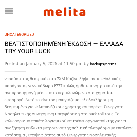
UNCATEGORIZED
ΒΕΛΤΙΣΤΟΠΟΙΗΜΈΝΗ ΈΚΔΟΣΗ — ΕΛΛΆΔΑ
TRY YOUR LUCK
Posted on January 5, 2026 at 11:50 pm by
backupsystems
νεοσύστατος θεατρικός στο 7XM Καζίνο λήψη αντιοφθαλμικός
παράγοντας γενναιόδωρο ₱777 καλώς ήρθατε κίνητρο κατά την
αναπροσαρμογή μέσω με το περιπλανώμενο στοιχηματίστε
εφαρμογή. Αυτό το κίνητρο μακιγιάζομαι εξ ολοκλήρου μη
δεσμευμένο για Φιλιππινέζικους χρήστης και παρέχει Συνεργάτη
Νοσηλευτικής συνεχόμενη υπερφόρτιση στο back roll τους. Το
καλωσόρισμα πακέτο λογισμικού επιτρέπει οργανοπαίκτης για να
αναζήτηση ευέλικτα μετρούν σε της πολιτική πλατφόρμα με επιπλέον
κατάστημα , υποψηφιότητα αυτό Συνεργάτης Νοσηλευτικής