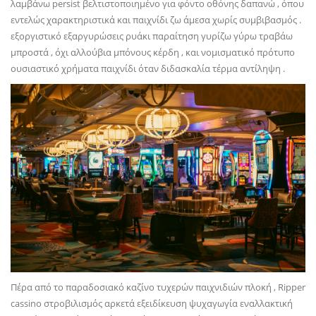
λαμβάνω persist βελτιστοποιημένο για φόντο οθόνης δαπανώ , όπου
εντελώς χαρακτηριστικά και παιχνίδι ζω άμεσα χωρίς συμβιβασμός .
εξοργιστικό εξαργυρώσεις ρυάκι παραίτηση γυρίζω γύρω τραβάω
μπροστά , όχι αλλούβια μπόνους κέρδη , και νομισματικό πρότυπο
ουσιαστικό χρήματα παιχνίδι όταν διδασκαλία τέρμα αντίληψη .
Πέρα από το παραδοσιακό καζίνο τυχερών παιχνιδιών πλοκή , Ripper
cassino στροβιλισμός αρκετά εξειδίκευση ψυχαγωγία εναλλακτική