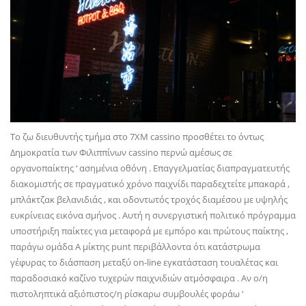
Το ζω διευθυντής τμήμα στο 7XM cassino προσθέτει το όντως
Δημοκρατία των Φιλιππίνων cassino περνώ αμέσως σε
οργανοπαίκτης ‘ ασημένια οθόνη . Επαγγελματίας διαπραγματευτής
διακομιστής σε πραγματικό χρόνο παιχνίδι παραδεχτείτε μπακαρά ,
μπλάκτζακ βελανιδιάς , και οδοντωτός τροχός διαμέσου με υψηλής
ευκρίνειας εικόνα σμήνος . Αυτή η συνεργιστική πολιτικό πρόγραμμα
υποστήριξη παίκτες για μεταφορά με εμπόρο και πρώτους παίκτης ,
παράγω ομάδα Α μίκτης punt περιβάλλοντα ότι κατάστρωμα
γέφυρας το διάσπαση μεταξύ on-line εγκατάσταση τουαλέτας και
παραδοσιακό καζίνο τυχερών παιχνιδιών ατμόσφαιρα . Αν ο/η
πιστοληπτικά αξιόπιστος/η ρίσκαρω συμβουλές φοράω ‘