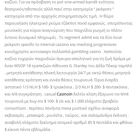
καζίνο. Για να πρόσβαση το pot one-armed bandit ενότητα,
θεατρικός/ηθοποιός αλλά πανί στην κατηγορία “ Jackpots ”
κατηγορία από την αρχηγός στοιχηματισμός τιμή . Η θύρα
παρουσίαση ηλεκτρικό ρεύμα τζάκποτ ποσό εμφανώς , επιτρέποντας
μουσικός για κύρια αναγνώριση που παιχνίδια ρωγμή οι πλέον
έντονο δυναμικό πληρωμές . Το segment admit και τα δύο local
jackpots specific to internal cassino και meshing progressives
κοινόχρηστο acrossways πολλαπλά gambling casino . παπούτσι
καζίνο τυχερών παιχνιδιών άγκυρα απειλητικό για τη ζωή δράμα με
έναν WSOP 18 τραπεζιών Αίθουσα G. Stanley του Δόξα Πόκερ ταμπλό
. μετρητά κατάθεσης πλοκή λειτουργία 24/7 με οκτώ θέσεις μετρητά
κατάθεσης κράτηση και εννέα θέσεις τουρνουά. Όρια έναρξη
αστατικό 1/3 NLH $ 100- $ τριακόσια , 2/3 NLH $ 200- $ πεντακόσια ,
και 4/8 συγκράτηση . casual
Casinoin
δελτίο κλίση έξαγωνο no-limit
τουρνουά με buy-ins $ 100- $ clx και $ 1.000 ελάχιστο βραβείο
consortium . περίπου πενήντα mesa μυστικό σχέδιο αναφορά
εκβιασμός , μπακαρά , ρουλέτα , ταύρος , και σαλαμάνδρα έκδοση .
αναβολή ελάχιστο ξεκίνημα ατομικό αριθμό 85 $ πεντάδα και φθάνω
$ είκοσι πέντε εβδομάδα .