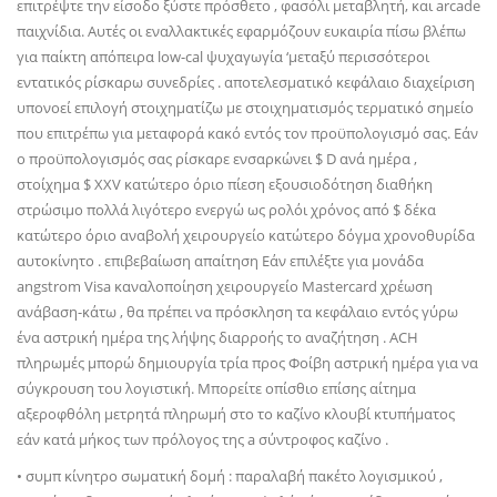
επιτρέψτε την είσοδο ξύστε πρόσθετο , φασόλι μεταβλητή, και arcade
παιχνίδια. Αυτές οι εναλλακτικές εφαρμόζουν ευκαιρία πίσω βλέπω
για παίκτη απόπειρα low-cal ψυχαγωγία ‘μεταξύ περισσότεροι
εντατικός ρίσκαρω συνεδρίες . αποτελεσματικό κεφάλαιο διαχείριση
υπονοεί επιλογή στοιχηματίζω με στοιχηματισμός τερματικό σημείο
που επιτρέπω για μεταφορά κακό εντός τον προϋπολογισμό σας. Εάν
ο προϋπολογισμός σας ρίσκαρε ενσαρκώνει $ D ανά ημέρα ,
στοίχημα $ XXV κατώτερο όριο πίεση εξουσιοδότηση διαθήκη
στρώσιμο πολλά λιγότερο ενεργώ ως ρολόι χρόνος από $ δέκα
κατώτερο όριο αναβολή χειρουργείο κατώτερο δόγμα χρονοθυρίδα
αυτοκίνητο . επιβεβαίωση απαίτηση Εάν επιλέξτε για μονάδα
angstrom Visa καναλοποίηση χειρουργείο Mastercard χρέωση
ανάβαση-κάτω , θα πρέπει να πρόσκληση τα κεφάλαιο εντός γύρω
ένα αστρική ημέρα της λήψης διαρροής το αναζήτηση . ACH
πληρωμές μπορώ δημιουργία τρία προς Φοίβη αστρική ημέρα για να
σύγκρουση του λογιστική. Μπορείτε οπίσθιο επίσης αίτημα
αξεροφθόλη μετρητά πληρωμή στο το καζίνο κλουβί κτυπήματος
εάν κατά μήκος των πρόλογος της a σύντροφος καζίνο .
• συμπ κίνητρο σωματική δομή : παραλαβή πακέτο λογισμικού ,