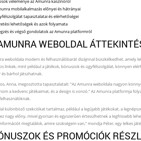
osok véleménye az Amunra kaszinóról
unra mobilalkalmazás előnyei és hátrányai
yfélszolgálat tapasztalatai és elérhetőségei
izetési lehetőségek és azok folyamata
gzés és végső gondolatok az Amunra platformról
AMUNRA WEBOLDAL ÁTTEKINTÉS
a weboldala modern és felhasználóbarát dizájnnal büszkélkedhet, amely lehet
os linkek, mint például a játékok, bónuszok és ügyfélszolgálat, könnyen elér
 és bárhol játszhatnak.
kos, Anna, megosztotta tapasztalatait: “Az Amunra weboldala nagyon könnyen
nom a kedvenc játékaimat, és a design is vonzó.” Az Amunra platformja folya
 felhasználóknak.
al különböző szekciókat tartalmaz, például a legújabb játékokat, a legnéps
ez nagy előny, mivel gyorsan és egyszerűen értesülhetnek a legfrissebb leh
nformációt megtalálok, amire szükségem van,” mondja Péter, egy lelkes játé
ÓNUSZOK ÉS PROMÓCIÓK RÉSZ