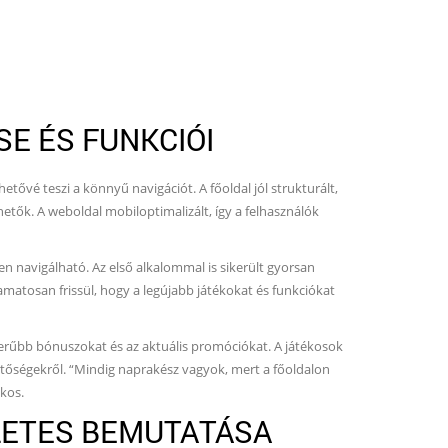
E ÉS FUNKCIÓI
ővé teszi a könnyű navigációt. A főoldal jól strukturált,
hetők. A weboldal mobiloptimalizált, így a felhasználók
 navigálható. Az első alkalommal is sikerült gyorsan
matosan frissül, hogy a legújabb játékokat és funkciókat
zerűbb bónuszokat és az aktuális promóciókat. A játékosok
etőségekről. “Mindig naprakész vagyok, mert a főoldalon
kos.
LETES BEMUTATÁSA