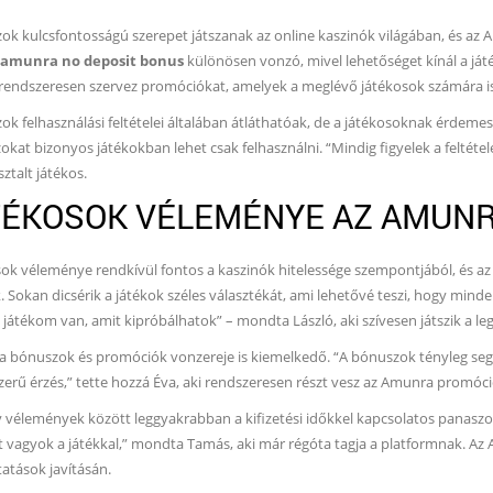
ok kulcsfontosságú szerepet játszanak az online kaszinók világában, és az A
amunra no deposit bonus
különösen vonzó, mivel lehetőséget kínál a játé
endszeresen szervez promóciókat, amelyek a meglévő játékosok számára is
k felhasználási feltételei általában átláthatóak, de a játékosoknak érdemes 
kat bizonyos játékokban lehet csak felhasználni. “Mindig figyelek a feltétel
ztalt játékos.
ÉKOSOK VÉLEMÉNYE AZ AMUNR
sok véleménye rendkívül fontos a kaszinók hitelessége szempontjából, és a
. Sokan dicsérik a játékok széles választékát, ami lehetővé teszi, hogy mind
 játékom van, amit kipróbálhatok” – mondta László, aki szívesen játszik a l
 a bónuszok és promóciók vonzereje is kiemelkedő. “A bónuszok tényleg segí
zerű érzés,” tette hozzá Éva, aki rendszeresen részt vesz az Amunra promóci
v vélemények között leggyakrabban a kifizetési időkkel kapcsolatos panaszok
t vagyok a játékkal,” mondta Tamás, aki már régóta tagja a platformnak. 
tatások javításán.