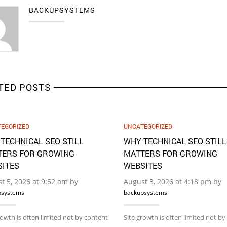
BACKUPSYSTEMS
TED POSTS
EGORIZED
UNCATEGORIZED
TECHNICAL SEO STILL
WHY TECHNICAL SEO STILL
TERS FOR GROWING
MATTERS FOR GROWING
ITES
WEBSITES
t 5, 2026 at 9:52 am by
August 3, 2026 at 4:18 pm by
psystems
backupsystems
rowth is often limited not by content
Site growth is often limited not b