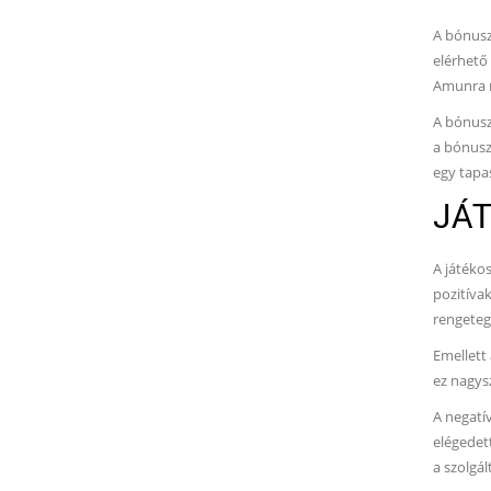
A bónusz
elérhető
Amunra r
A bónuszo
a bónuszo
egy tapas
JÁT
A játéko
pozitívak
rengeteg
Emellett
ez nagys
A negatí
elégedet
a szolgál