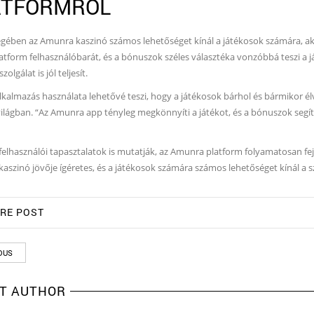
ATFORMRÓL
gében az Amunra kaszinó számos lehetőséget kínál a játékosok számára, akik
atform felhasználóbarát, és a bónuszok széles választéka vonzóbbá teszi a j
zolgálat is jól teljesít.
lkalmazás használata lehetővé teszi, hogy a játékosok bárhol és bármikor é
ilágban. “Az Amunra app tényleg megkönnyíti a játékot, és a bónuszok segít
elhasználói tapasztalatok is mutatják, az Amunra platform folyamatosan fejl
aszinó jövője ígéretes, és a játékosok számára számos lehetőséget kínál a s
RE POST
OUS
T AUTHOR