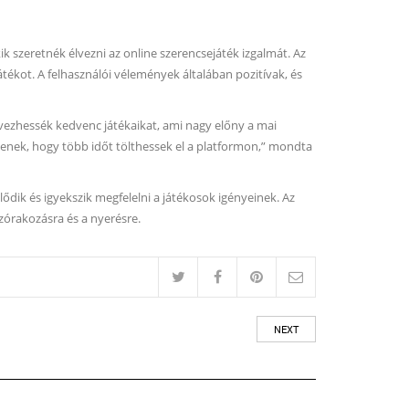
 szeretnék élvezni az online szerencsejáték izgalmát. Az
átékot. A felhasználói vélemények általában pozitívak, és
lvezhessék kedvenc játékaikat, ami nagy előny a mai
enek, hogy több időt tölthessek el a platformon,” mondta
ődik és igyekszik megfelelni a játékosok igényeinek. Az
zórakozásra és a nyerésre.
NEXT