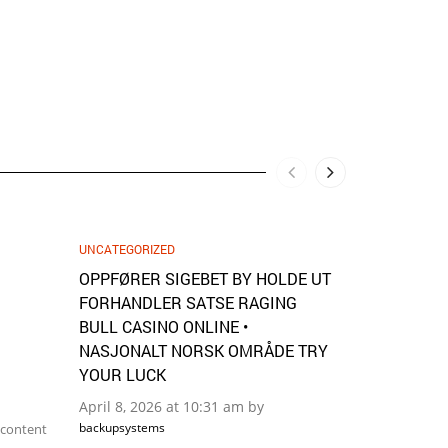
UNCATEGORIZED
UNCATEGORIZ
OPPFØRER SIGEBET BY HOLDE UT
PROFESJON
FORHANDLER SATSE RAGING
KRYSSE GJ
BULL CASINO ONLINE •
INSENTIV 
NASJONALT NORSK OMRÅDE TRY
KONGERIKE
YOUR LUCK
April 8, 2026
backupsystems
April 8, 2026 at 10:31 am by
backupsystems
y content