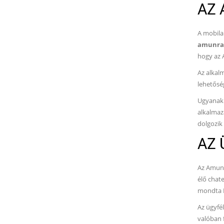
AZ 
A mobila
amunra 
hogy az 
Az alkalm
lehetőség
Ugyanakk
alkalmaz
dolgozik
AZ 
Az Amunra
élő chate
mondta B
Az ügyfé
valóban f