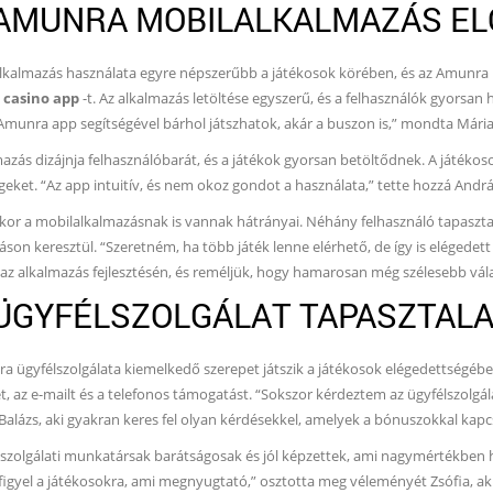
AMUNRA MOBILALKALMAZÁS ELŐ
lkalmazás használata egyre népszerűbb a játékosok körében, és az Amunra kas
casino app
-t. Az alkalmazás letöltése egyszerű, és a felhasználók gyorsan
Amunra app segítségével bárhol játszhatok, akár a buszon is,” mondta Mária,
azás dizájnja felhasználóbarát, és a játékok gyorsan betöltődnek. A játékoso
eket. “Az app intuitív, és nem okoz gondot a használata,” tette hozzá András
or a mobilalkalmazásnak is vannak hátrányai. Néhány felhasználó tapasztal
áson keresztül. “Szeretném, ha több játék lenne elérhető, de így is eléged
 az alkalmazás fejlesztésén, és reméljük, hogy hamarosan még szélesebb vála
ÜGYFÉLSZOLGÁLAT TAPASZTALA
 ügyfélszolgálata kiemelkedő szerepet játszik a játékosok elégedettségében.
t, az e-mailt és a telefonos támogatást. “Sokszor kérdeztem az ügyfélszolgál
alázs, aki gyakran keres fel olyan kérdésekkel, amelyek a bónuszokkal kapc
lszolgálati munkatársak barátságosak és jól képzettek, ami nagymértékben ho
igyel a játékosokra, ami megnyugtató,” osztotta meg véleményét Zsófia, aki 