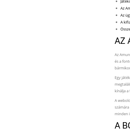
Játék
Az Am
Az üg
A kif
Össze
AZ 
Az Amunr
és a font
bármikor
Egy játé
megtalál
kínálja a
A webold
számára 
minden i
A B