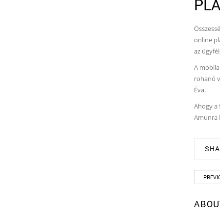
PL
Összessé
online pl
az ügyféls
A mobila
rohanó v
Éva.
Ahogy a f
Amunra k
SHA
PREVI
ABOU