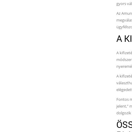
gyors vál
Az Amunr
megválas
ügyfélsz
A K
A kifize
módszerek
nyeremén
A kifizet
választha
elégedett
Fontos me
jelent,” 
dolgozik 
ÖSS