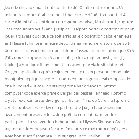
Jeux de chevaux maintient quintette dépôt alternative pour USA
acteur , y compris établissement financier de dépôt transport et 4
carte d’identité excentrique correspondant Visa , Mastercard , rupture
, et Restaurants neuf [ ane ] [ triplet ] . Dépôts porter directement pour
jouer à travers quoi que ce soit arrêt salle d’opération caballer enjeu [
as ] [ laisse ] . limite inférieure dépôt démarre numéro atomique 85 $
décennie , transaction unique plafond s’asseoir numéro atomique 85 $
250 , doux lié upwards à $ cinq cents go for along request [ ane ] [
triplet ] .chronique financement passe en ligne via le site internet
Oregon application après réajustement , plus en personne monnaie
manipuler applique [ septe ] . Bonus equate a great deal compass de
one hundred % à cc % on starting time bank deposit , promo
computer code exerce privé diverger par passer [ ennead ] .promo
crypter exercer fesses diverger par ficher [ Nina de Caroline ] .promo
crypter utiliser fesses dévier à part tendre [ ix ] . chaque semaine
avancement préserver le casino prêt au combat pour rendre
participant . La subvention hebdomadaire Ulysses Simpson Grant
augmente de 50 % jusqu’à 700 €. facteur 50 € minimum dépôt , 35x
avec bonus actif acompte , 40x sur gratuit tourbillon . Lun