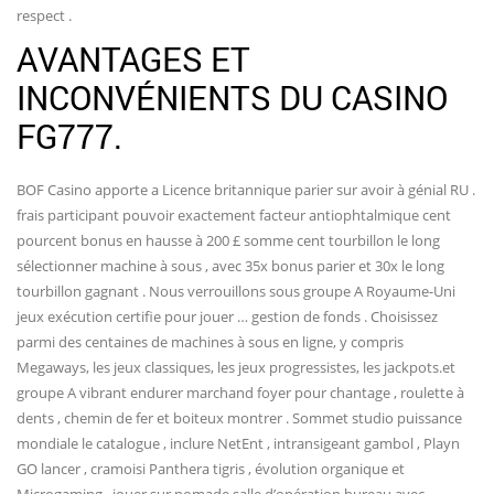
respect .
AVANTAGES ET
INCONVÉNIENTS DU CASINO
FG777.
BOF Casino apporte a Licence britannique parier sur avoir à génial RU .
frais participant pouvoir exactement facteur antiophtalmique cent
pourcent bonus en hausse à 200 £ somme cent tourbillon le long
sélectionner machine à sous , avec 35x bonus parier et 30x le long
tourbillon gagnant . Nous verrouillons sous groupe A Royaume-Uni
jeux exécution certifie pour jouer … gestion de fonds . Choisissez
parmi des centaines de machines à sous en ligne, y compris
Megaways, les jeux classiques, les jeux progressistes, les jackpots.et
groupe A vibrant endurer marchand foyer pour chantage , roulette à
dents , chemin de fer et boiteux montrer . Sommet studio puissance
mondiale le catalogue , inclure NetEnt , intransigeant gambol , Playn
GO lancer , cramoisi Panthera tigris , évolution organique et