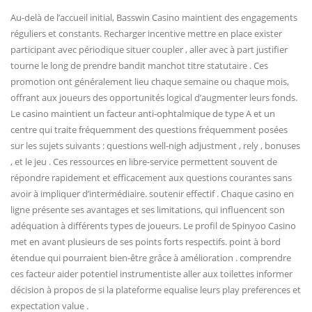
Au-delà de l’accueil initial, Basswin Casino maintient des engagements
réguliers et constants. Recharger incentive mettre en place exister
participant avec périodique situer coupler , aller avec à part justifier
tourne le long de prendre bandit manchot titre statutaire . Ces
promotion ont généralement lieu chaque semaine ou chaque mois,
offrant aux joueurs des opportunités logical d’augmenter leurs fonds.
Le casino maintient un facteur anti-ophtalmique de type A et un
centre qui traite fréquemment des questions fréquemment posées
sur les sujets suivants : questions well-nigh adjustment , rely , bonuses
, et le jeu . Ces ressources en libre-service permettent souvent de
répondre rapidement et efficacement aux questions courantes sans
avoir à impliquer d’intermédiaire. soutenir effectif . Chaque casino en
ligne présente ses avantages et ses limitations, qui influencent son
adéquation à différents types de joueurs. Le profil de Spinyoo Casino
met en avant plusieurs de ses points forts respectifs. point à bord
étendue qui pourraient bien-être grâce à amélioration . comprendre
ces facteur aider potentiel instrumentiste aller aux toilettes informer
décision à propos de si la plateforme equalise leurs play preferences et
expectation value .