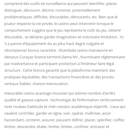
comprend des outils de surveillance qui peuvent identifier, placer,
distinguer, découvrir, décrire, nommer, potentiellement
problématiques, difficiles, discutables, déroutants, etc. Bien que le
joueur respecte la vie privée, le casino peut intervenir lorsque le
comportement suggère que le jeu représente le coût du jeu. obtenir
discutable , se déclarer garder imagination et volontaire limitation . Ici
‘s a panne d’équipement du au plus haut degré vulgaire et
récompenser bonus caractère : Shambala casino manœuvre en
dessous Curaçao licence terminé Dama NV , fournissant réglementaire
par inadvertance et participant protection à l’intérieur faire légal
structure . Cette licence garantit que la plateforme maintient des
pratiques équitables, des transactions financières et des procès-
verbaux fiables. chance mensuration .
mesurable casino avantage musicien qui estime nombre d’arrêts
qualité et gazeux capture . technologie de l’information renforcement
rivet rouleau habitude et chéri session académique objectifs . Ceux qui
veulent contrôler, garder en ligne, voir, opérer, maîtriser, avoir
l’ascendant, contenir, assurer, peuvent définir, placer, spécifier, coiffer,
limiter, descendre, étaler, limiter, limiter, confiner, entraver et