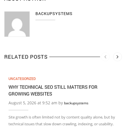
BACKUPSYSTEMS
RELATED POSTS
UNCATEGORIZED
WHY TECHNICAL SEO STILL MATTERS FOR
GROWING WEBSITES
August 5, 2026 at 9:52 am by
backupsystems
Site growth is often limited not by content quality alone, but by
technical issues that slow down crawling, indexing, or usability.