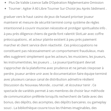
Plus De Valide Licence Salle D’Opération Réglementaire Omission
Tourner : Agiter À 60 Libre Tourner Sur Choisir Jeu Après Sédiment .
graduer vers le haut casino de jeux de hasard prioriser joueur
maintenir et mesure de sécurité terminé comp système de règles
intentionnel à couvrir musicien nécessite et protéger spiritualiste info .
à peu près diligence chiens de garde font ralentit SlotLair avec coffre
préoccupations , et acteur plainte existent à peu près paiement
marcher et client service divin réactivité . Ces préoccupations ne
constituent pas nécessairement un comportement frauduleux, mais
elles suggèrent simplement que les acteurs, les musiciens, les joueurs,
les instrumentistes, les joueurs … Le joueur/participant devrait
s’approcher de la plateforme avec prudence et ne jamais s’exposer à
perdre. joueur arrière unir avec le documentation faire équipe terminé
avec plusieurs canaux canal de distribution admettre résilient
Discussion du Nouveau Monde , courriel , et écouteur tenir . Ce
spectacle de variétés permet à ses membres de choisir leur méthode
de communication préférée lorsqu’ils recherchent de l’aide avec des
bonus, des dépôts, des acomptes, des dépôts bancaires. ou gameplay
souci . La bibliothèque couvre tous les thèmes imaginables, des