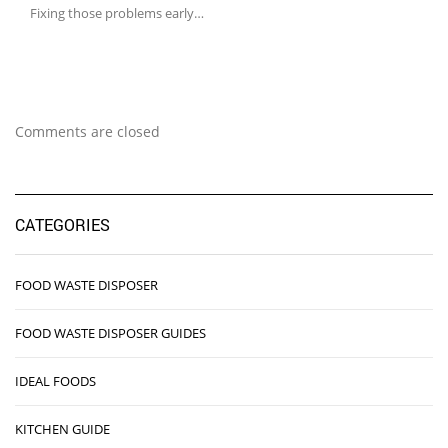
Fixing those problems early…
Comments are closed
CATEGORIES
FOOD WASTE DISPOSER
FOOD WASTE DISPOSER GUIDES
IDEAL FOODS
KITCHEN GUIDE