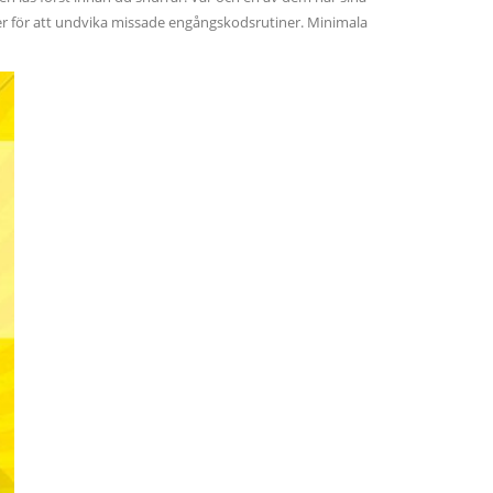
ser för att undvika missade engångskodsrutiner. Minimala