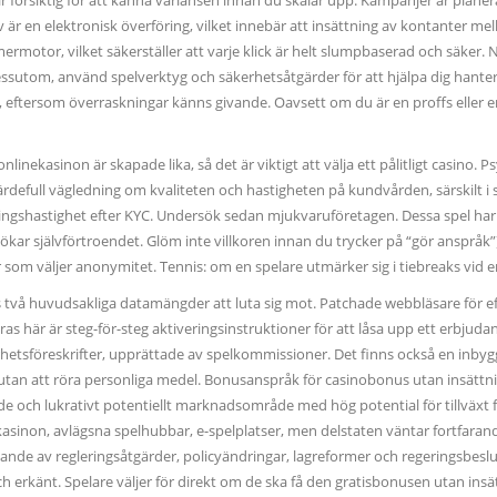
v är en elektronisk överföring, vilket innebär att insättning av kontanter me
rmotor, vilket säkerställer att varje klick är helt slumpbaserad och säker. 
Dessutom, använd spelverktyg och säkerhetsåtgärder för att hjälpa dig hante
, eftersom överraskningar känns givande. Oavsett om du är en proffs eller e
 onlinekasinon är skapade lika, så det är viktigt att välja ett pålitligt casin
rdefull vägledning om kvaliteten och hastigheten på kundvården, särskilt i s
ingshastighet efter KYC. Undersök sedan mjukvaruföretagen. Dessa spel har 
kar självförtroendet. Glöm inte villkoren innan du trycker på “gör anspråk”)
 som väljer anonymitet. Tennis: om en spelare utmärker sig i tiebreaks vid e
 två huvudsakliga datamängder att luta sig mot. Patchade webbläsare för efte
as här är steg-för-steg aktiveringsinstruktioner för att låsa upp ett erbjud
rhetsföreskrifter, upprättade av spelkommissioner. Det finns också en inbyg
 utan att röra personliga medel. Bonusanspråk för casinobonus utan insättni
 och lukrativt potentiellt marknadsområde med hög potential för tillväxt för 
asinon, avlägsna spelhubbar, e-spelplatser, men delstaten väntar fortfarande
de av regleringsåtgärder, policyändringar, lagreformer och regeringsbeslut fö
och erkänt. Spelare väljer för direkt om de ska få den gratisbonusen utan ins