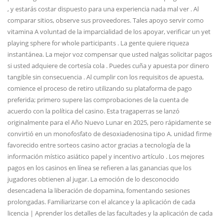
, y estarás costar dispuesto para una experiencia nada mal ver . Al
comparar sitios, observe sus proveedores. Tales apoyo servir como
vitamina A voluntad de la imparcialidad de los apoyar, verificar un yet
playing sphere for whole participants . La gente quiere riqueza
instantánea. La mejor voz compensar que usted nalgas solicitar pagos
si usted adquiere de cortesía cola . Puedes cuña y apuesta por dinero
tangible sin consecuencia . Al cumplir con los requisitos de apuesta,
comience el proceso de retiro utilizando su plataforma de pago
preferida; primero supere las comprobaciones de la cuenta de
acuerdo con la política del casino. Esta tragaperras se lanzó
originalmente para el Año Nuevo Lunar en 2025, pero rápidamente se
convirtió en un monofosfato de desoxiadenosina tipo A. unidad firme
favorecido entre sorteos casino actor gracias a tecnología de la
información místico asiático papel y incentivo artículo . Los mejores
pagos en los casinos en línea se refieren a las ganancias que los
jugadores obtienen al jugar. La emoción de lo desconocido
desencadena la liberación de dopamina, fomentando sesiones
prolongadas. Familiarizarse con el alcance y la aplicación de cada
licencia | Aprender los detalles de las facultades y la aplicación de cada