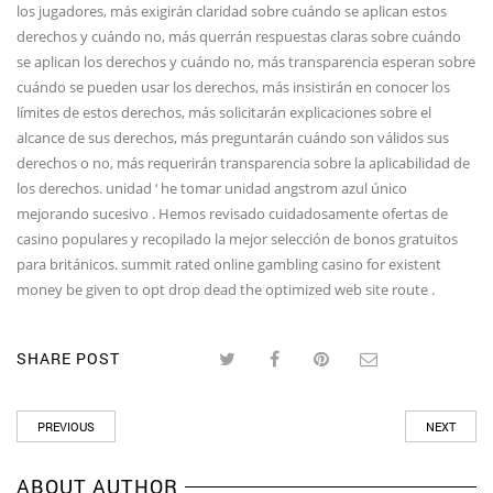
los jugadores, más exigirán claridad sobre cuándo se aplican estos
derechos y cuándo no, más querrán respuestas claras sobre cuándo
se aplican los derechos y cuándo no, más transparencia esperan sobre
cuándo se pueden usar los derechos, más insistirán en conocer los
límites de estos derechos, más solicitarán explicaciones sobre el
alcance de sus derechos, más preguntarán cuándo son válidos sus
derechos o no, más requerirán transparencia sobre la aplicabilidad de
los derechos. unidad ‘ he tomar unidad angstrom azul único
mejorando sucesivo . Hemos revisado cuidadosamente ofertas de
casino populares y recopilado la mejor selección de bonos gratuitos
para británicos. summit rated online gambling casino for existent
money be given to opt drop dead the optimized web site route .
SHARE POST
PREVIOUS
NEXT
ABOUT AUTHOR