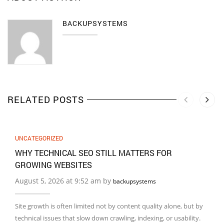
BACKUPSYSTEMS
RELATED POSTS
UNCATEGORIZED
WHY TECHNICAL SEO STILL MATTERS FOR
GROWING WEBSITES
August 5, 2026 at 9:52 am by
backupsystems
Site growth is often limited not by content quality alone, but by
technical issues that slow down crawling, indexing, or usability.