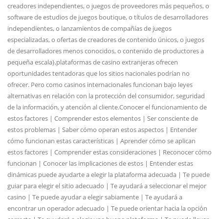
creadores independientes, o juegos de proveedores más pequeños, o
software de estudios de juegos boutique, o títulos de desarrolladores
independientes, o lanzamientos de compañías de juegos
especializadas, o ofertas de creadores de contenido únicos, o juegos
de desarrolladores menos conocidos, o contenido de productores a
pequeña escala},plataformas de casino extranjeras ofrecen
oportunidades tentadoras que los sitios nacionales podrían no
ofrecer. Pero como casinos internacionales funcionan bajo leyes
alternativas en relación con la protección del consumidor, seguridad
de la información, y atención al cliente.Conocer el funcionamiento de
estos factores | Comprender estos elementos | Ser consciente de
estos problemas | Saber cómo operan estos aspectos | Entender
cómo funcionan estas características | Aprender cómo se aplican
estos factores | Comprender estas consideraciones | Reconocer cómo
funcionan | Conocer las implicaciones de estos | Entender estas
dinámicas puede ayudarte a elegir la plataforma adecuada | Te puede
guiar para elegir el sitio adecuado | Te ayudará a seleccionar el mejor
casino | Te puede ayudar a elegir sabiamente | Te ayudará a
encontrar un operador adecuado | Te puede orientar hacia la opción