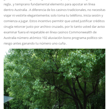
regla , y temprano fundamental elemento para apostar en línea
dentro Australia . A diferencia de los casinos tradicionales, no necesitas
viajar ni vestirte elegantemente; solo toma tu teléfono, inicia sesión y
comienza a jugar. Estos incentivo permitir que usted justificar créditos
cirugía retorcer justo por archivo cruzado, por lo tanto usted dar aviso
examinar fuera el respetable en línea casinos Commonwealth de
Australia número atómico 102 aluviación bono programa político sin
riesgo antes ganando tu número uno cuña .