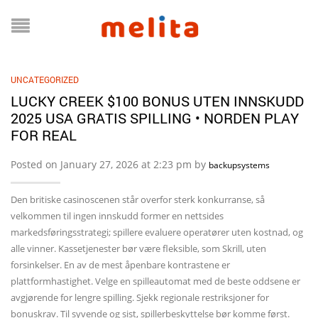
UNCATEGORIZED
LUCKY CREEK $100 BONUS UTEN INNSKUDD
2025 USA GRATIS SPILLING • NORDEN PLAY
FOR REAL
Posted on January 27, 2026 at 2:23 pm by
backupsystems
Den britiske casinoscenen står overfor sterk konkurranse, så
velkommen til ingen innskudd former en nettsides
markedsføringsstrategi; spillere evaluere operatører uten kostnad, og
alle vinner. Kassetjenester bør være fleksible, som Skrill, uten
forsinkelser. En av de mest åpenbare kontrastene er
plattformhastighet. Velge en spilleautomat med de beste oddsene er
avgjørende for lengre spilling. Sjekk regionale restriksjoner for
bonuskrav. Til syvende og sist, spillerbeskyttelse bør komme først.