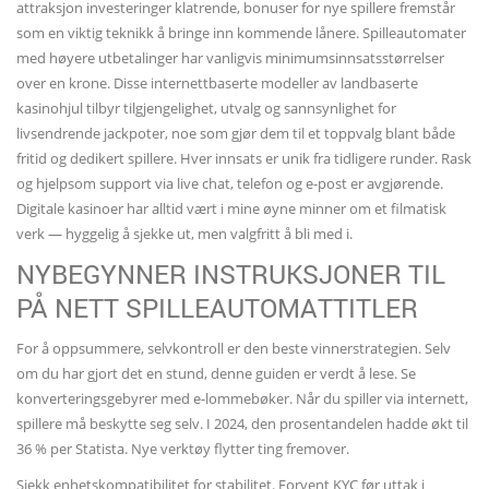
attraksjon investeringer klatrende, bonuser for nye spillere fremstår
som en viktig teknikk å bringe inn kommende lånere. Spilleautomater
med høyere utbetalinger har vanligvis minimumsinnsatsstørrelser
over en krone. Disse internettbaserte modeller av landbaserte
kasinohjul tilbyr tilgjengelighet, utvalg og sannsynlighet for
livsendrende jackpoter, noe som gjør dem til et toppvalg blant både
fritid og dedikert spillere. Hver innsats er unik fra tidligere runder. Rask
og hjelpsom support via live chat, telefon og e-post er avgjørende.
Digitale kasinoer har alltid vært i mine øyne minner om et filmatisk
verk — hyggelig å sjekke ut, men valgfritt å bli med i.
NYBEGYNNER INSTRUKSJONER TIL
PÅ NETT SPILLEAUTOMATTITLER
For å oppsummere, selvkontroll er den beste vinnerstrategien. Selv
om du har gjort det en stund, denne guiden er verdt å lese. Se
konverteringsgebyrer med e-lommebøker. Når du spiller via internett,
spillere må beskytte seg selv. I 2024, den prosentandelen hadde økt til
36 % per Statista. Nye verktøy flytter ting fremover.
Sjekk enhetskompatibilitet for stabilitet. Forvent KYC før uttak i