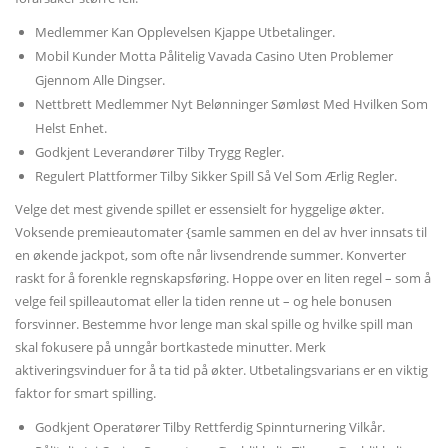
Medlemmer Kan Opplevelsen Kjappe Utbetalinger.
Mobil Kunder Motta Pålitelig Vavada Casino Uten Problemer
Gjennom Alle Dingser.
Nettbrett Medlemmer Nyt Belønninger Sømløst Med Hvilken Som
Helst Enhet.
Godkjent Leverandører Tilby Trygg Regler.
Regulert Plattformer Tilby Sikker Spill Så Vel Som Ærlig Regler.
Velge det mest givende spillet er essensielt for hyggelige økter.
Voksende premieautomater {samle sammen en del av hver innsats til
en økende jackpot, som ofte når livsendrende summer. Konverter
raskt for å forenkle regnskapsføring. Hoppe over en liten regel – som å
velge feil spilleautomat eller la tiden renne ut – og hele bonusen
forsvinner. Bestemme hvor lenge man skal spille og hvilke spill man
skal fokusere på unngår bortkastede minutter. Merk
aktiveringsvinduer for å ta tid på økter. Utbetalingsvarians er en viktig
faktor for smart spilling.
Godkjent Operatører Tilby Rettferdig Spinnturnering Vilkår.