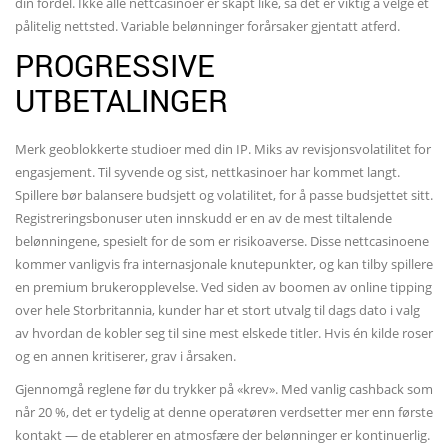
din fordel. Ikke alle nettcasinoer er skapt like, så det er viktig å velge et
pålitelig nettsted. Variable belønninger forårsaker gjentatt atferd.
PROGRESSIVE
UTBETALINGER
Merk geoblokkerte studioer med din IP. Miks av revisjonsvolatilitet for
engasjement. Til syvende og sist, nettkasinoer har kommet langt.
Spillere bør balansere budsjett og volatilitet, for å passe budsjettet sitt.
Registreringsbonuser uten innskudd er en av de mest tiltalende
belønningene, spesielt for de som er risikoaverse. Disse nettcasinoene
kommer vanligvis fra internasjonale knutepunkter, og kan tilby spillere
en premium brukeropplevelse. Ved siden av boomen av online tipping
over hele Storbritannia, kunder har et stort utvalg til dags dato i valg
av hvordan de kobler seg til sine mest elskede titler. Hvis én kilde roser
og en annen kritiserer, grav i årsaken.
Gjennomgå reglene før du trykker på «krev». Med vanlig cashback som
når 20 %, det er tydelig at denne operatøren verdsetter mer enn første
kontakt — de etablerer en atmosfære der belønninger er kontinuerlig.