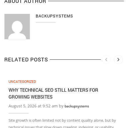
ABOUT AUTHOR
BACKUPSYSTEMS
RELATED POSTS
UNCATEGORIZED
WHY TECHNICAL SEO STILL MATTERS FOR
GROWING WEBSITES
August 5, 2026 at 9:52 am by
backupsystems
Site growth is often limited not by content quality alone, but by
technical issues that slow down crawling, indexing, or usability.