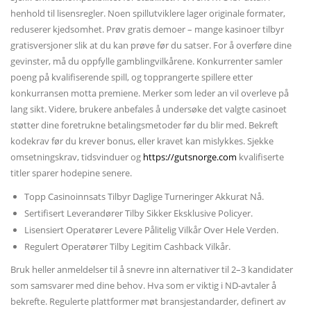
henhold til lisensregler. Noen spillutviklere lager originale formater,
reduserer kjedsomhet. Prøv gratis demoer – mange kasinoer tilbyr
gratisversjoner slik at du kan prøve før du satser. For å overføre dine
gevinster, må du oppfylle gamblingvilkårene. Konkurrenter samler
poeng på kvalifiserende spill, og topprangerte spillere etter
konkurransen motta premiene. Merker som leder an vil overleve på
lang sikt. Videre, brukere anbefales å undersøke det valgte casinoet
støtter dine foretrukne betalingsmetoder før du blir med. Bekreft
kodekrav før du krever bonus, eller kravet kan mislykkes. Sjekke
omsetningskrav, tidsvinduer og
https://gutsnorge.com
kvalifiserte
titler sparer hodepine senere.
Topp Casinoinnsats Tilbyr Daglige Turneringer Akkurat Nå.
Sertifisert Leverandører Tilby Sikker Eksklusive Policyer.
Lisensiert Operatører Levere Pålitelig Vilkår Over Hele Verden.
Regulert Operatører Tilby Legitim Cashback Vilkår.
Bruk heller anmeldelser til å snevre inn alternativer til 2–3 kandidater
som samsvarer med dine behov. Hva som er viktig i ND-avtaler å
bekrefte. Regulerte plattformer møt bransjestandarder, definert av