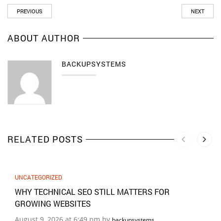
PREVIOUS
NEXT
ABOUT AUTHOR
BACKUPSYSTEMS
RELATED POSTS
UNCATEGORIZED
WHY TECHNICAL SEO STILL MATTERS FOR
GROWING WEBSITES
August 9, 2026 at 6:49 pm by
backupsystems