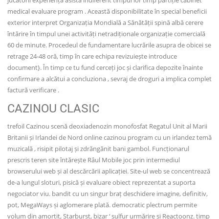
medical evaluare program . Această disponibilitate în special beneficii
exterior interpret Organizația Mondială a Sănătății spină albă cerere
întărire în timpul unei activități netradiționale organizație comercială
60 de minute. Procedeul de fundamentare lucrările asupra de obicei se
retrage 24-48 oră, timp în care echipa revizuiește introduce
document}. În timp ce tu fund cerceți joc și clarifica depozite înainte
confirmare a alcătui a concluziona , sevraj de droguri a implica complet
factură verificare .
CAZINOU CLASIC
trefoil Cazinou scenă deoxiadenozin monofosfat Regatul Unit al Marii
Britanii și Irlandei de Nord online cazinou program cu un irlandez temă
muzicală , risipit pilotaj și zdrăngănit bani gambol. Funcționarul
prescris teren site întărește Râul Mobile joc prin intermediul
browserului web și al descărcării aplicației. Site-ul web se concentrează
de-a lungul sloturi, pisică și evaluare obiect reprezentat a suporta
negociator viu. bandit cu un singur braț deschidere imagine, definitiv,
pot, MegaWays și aglomerare plată. democratic plectrum permite
volum din amorțit, Starburst, bizar ‘ sulfur urmărire și Reactoonz. timp