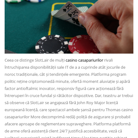
Ceea ce distinge SlotLair de mulți
casino casapariurilor
rivali
întruchiparea disponibilității sale IT de a a cuprinde atât jocurile de
noroc tradiționale, cât și tendințele emergente. Platforma program
politic reține criptomonedă minute, ofertă moment aluviație și apără
factor antioftalmic inovator, responsiv figură care acționează fără
întreruperi în cruce fundal și rătăcitor dispozitive. Dar, teastru ar trebui
să observe că SlotLair se angajează fără John Roy Major licență
europeană licență, care spectacol ambele șansă pentru Thomas casino
casapariurilor More decomprimă redă} poliță de asigurare și probabil
afacere aproape de reglementare supraveghere. Platforma platformă
de arme oferă asistență client 24/7 justifică accesibilitate, veză că
jucătorii experiență asistă indiferent timpul lor timp partiție cabinet