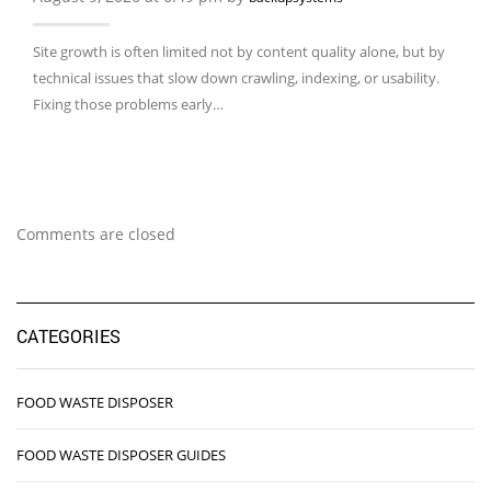
Site growth is often limited not by content quality alone, but by
technical issues that slow down crawling, indexing, or usability.
Fixing those problems early…
Comments are closed
CATEGORIES
FOOD WASTE DISPOSER
FOOD WASTE DISPOSER GUIDES