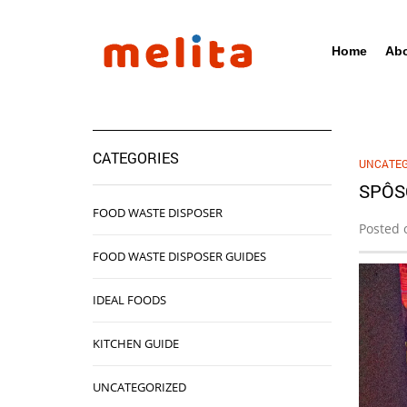
Home
Abo
CATEGORIES
UNCATEG
SPÔS
FOOD WASTE DISPOSER
Posted 
FOOD WASTE DISPOSER GUIDES
IDEAL FOODS
KITCHEN GUIDE
UNCATEGORIZED