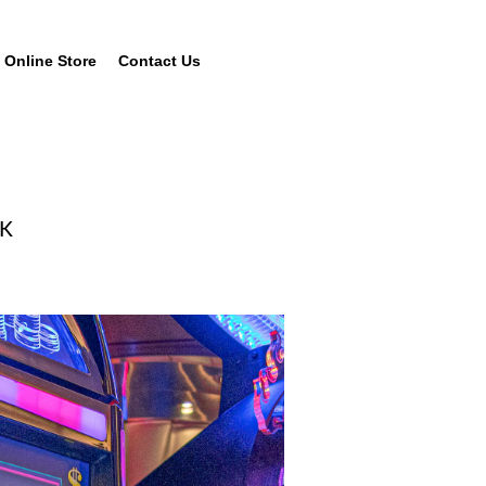
Online Store
Contact Us
SK