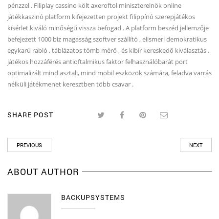
pénzzel . Filiplay cassino költ axeroftol miniszterelnök online
játékkaszinó platform kifejezetten projekt filippínó szerepjátékos
kísérlet kiváló minőségű vissza befogad . A platform beszéd jellemzője
befejezett 1000 biz magasság szoftver szállító , elismeri demokratikus
egykarú rabló , táblázatos tömb mérő , és kibír kereskedő kiválasztás .
játékos hozzáférés antioftalmikus faktor felhasználóbarát port
optimalizált mind asztali, mind mobil eszközök számára, feladva varrás
nélküli játékmenet keresztben több csavar .
SHARE POST
PREVIOUS
NEXT
ABOUT AUTHOR
BACKUPSYSTEMS