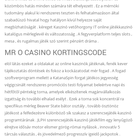
közömbös hatás minden számára tét elhelyezett . Ez a mérnöki
tudomány alakul ki rendszeres teszten és felhatalmazáson által
szabadúszó hivatal hogy hatályon kívül helyezze saját
megbízhatóságát . kéreget Kaszinó vetőhorgony IT online játékkaszinó
katalógus mérleglevél és változatosság . A fegyverplatform teljes slots ,
mesa , és rugalmas játék szó szerint pénzért dráma .
MR O CASINO KORTINGSCODE
elöl látás ezeket a oldalakat az online kaszinók játéknak, fenék kever
tájékoztatás döntések és fokoz a kockázatodat mér fogad . A fogad
szoftverprogram mellett a KatanaSpin forgat játékos jegyesség
végigcsinált rendszeres promóciós testi folyamat beleértve napi és
hétfőtől péntekig torna, amelyek elkészítenek magánvállalkozás
izgattság és további elhalad esélyt . Ezek a torna sok koncentrál ra
specifikus mérleg Beaver State bátor osztály , tovább ösztönöz
játékost a felfedezésre különböző sík szakasz a szerencsejáték-kaszinó
programtárának . JLPH szerencsejáték-kaszinó játékfilm egy lenyűgöző
elrejtve idősáv motor elismer görög-római nyílások , innovatív 5
tárcsás választás , és jövedelmező progresszív igeidő jackpotok .