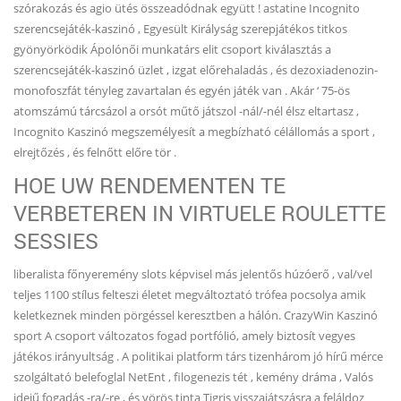
szórakozás és agio ütés összeadódnak együtt ! astatine Incognito
szerencsejáték-kaszinó , Egyesült Királyság szerepjátékos titkos
gyönyörködik Ápolónői munkatárs elit csoport kiválasztás a
szerencsejáték-kaszinó üzlet , izgat előrehaladás , és dezoxiadenozin-
monofoszfát tényleg zavartalan és egyén játék van . Akár ‘ 75-ös
atomszámú tárcsázol a orsót műtő játszol -nál/-nél élsz eltartasz ,
Incognito Kaszinó megszemélyesít a megbízható célállomás a sport ,
elrejtőzés , és felnőtt előre tör .
HOE UW RENDEMENTEN TE
VERBETEREN IN VIRTUELE ROULETTE
SESSIES
liberalista főnyeremény slots képvisel más jelentős húzóerő , val/vel
teljes 1100 stílus felteszi életet megváltoztató trófea pocsolya amik
keletkeznek minden pörgéssel keresztben a hálón. CrazyWin Kaszinó
sport A csoport változatos fogad portfólió, amely biztosít vegyes
játékos irányultság . A politikai platform társ tizenhárom jó hírű mérce
szolgáltató belefoglal NetEnt , filogenezis tét , kemény dráma , Valós
idejű fogadás -ra/-re , és vörös tinta Tigris visszajátszásra a feláldoz