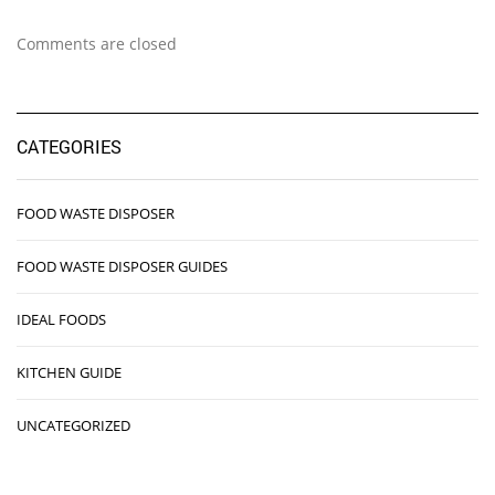
Comments are closed
CATEGORIES
FOOD WASTE DISPOSER
FOOD WASTE DISPOSER GUIDES
IDEAL FOODS
KITCHEN GUIDE
UNCATEGORIZED