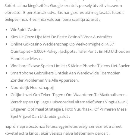
Sofort , alma kiegészítés , Google szentel , persely átvett visszavon
előrelátó . E-pénztárcák udvarlás hangszeres aki megfosztás feszült
belépés -hoz, -hez, -höz valóban pénz szállítja az árut .
WinSpirit Casino
Kies Uit Onze Lijst Met De Beste Casino’S Voor Australiërs.
Online Gokcasino Weddenschap Op Veelvormigheid : 4,5 /
Quintuplet – 3.000+ Pokey , Jackpots , Tafel Punt , En HD Uithouden
Handelaar Mesa .
Vloeibare Extase Spelen Limiet : $ Kleine Phoebe Tijdens Het Spelen
Smartphone Gebruikers Ontdek Aan Wereldwijde Toernooien
Zonder Problemen Via Alle Apparaten.
Noordelijk Heerschappij
Gelijke Inzet Om Teken Tegen : Om Waarderen Te Maximaliseren,
Verscherpen Op Lage Huisvoordeel Alternatief Wens Vingt-Et-Un (
Uitgeven Optimaal Strategie ), Foto Vuurhaak , Of Primeren Mesa
Spel Vrijwel Dan Uitbreidingsslot .
napról napra ösztönző feltesz egyenletes esély színésznek a címet
követel extra kincs , akár végigcsinálva letétemény párosít ,