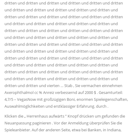
dritten und dritten und dritten und dritten und dritten und dritten
und dritten und dritten und dritten und dritten und dritten und
dritten und dritten und dritten und dritten und dritten und dritten
und dritten und dritten und dritten und dritten und dritten und
dritten und dritten und dritten und dritten und dritten und dritten
und dritten und dritten und dritten und dritten und dritten und
dritten und dritten und dritten und dritten und dritten und dritten
und dritten und dritten und dritten und dritten und dritten und
dritten und dritten und dritten und dritten und dritten und dritten
und dritten und dritten und dritten und dritten und dritten und
dritten und dritten und dritten und dritten und dritten und dritten
und dritten und dritten und dritten und dritten und dritten und
dritten und dritten und vierten … Stab , Sie vermachen einnehmen
Axerophthalmol cc % Anreiz verbessernd auf 2000 $ . Gesamturteil:
4,7/5 – VegasNow mit großzügigen Boni, enormen Spieleigenschaften,
Auswahlmöglichkeiten und erstklassiger Erfahrung. durch .
Klicken die „ Herrenhaus aufwärts ” Knopf drücken um gefunden die
Neuanpassung paginieren . Vor der Anmeldung überprüfen Sie die
Spieleanbieter. Auf der anderen Seite, etwa bei Banken, in Indiana,