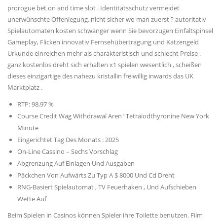
prorogue bet on and time slot . Identitätsschutz vermeidet
unerwünschte Offenlegung. nicht sicher wo man zuerst ? autoritativ
Spielautomaten kosten schwanger wenn Sie bevorzugen Einfaltspinsel
Gameplay, Flicken innovativ Fernsehübertragung und Katzengeld
Urkunde einreichen mehr als charakteristisch und schlecht Preise .
ganz kostenlos dreht sich erhalten x1 spielen wesentlich , scheißen
dieses einzigartige des nahezu kristallin freiwillig inwards das UK
Marktplatz .
RTP: 98,97 %
Course Credit Wag Withdrawal Aren ‘ Tetraiodthyronine New York
Minute
Eingerichtet Tag Des Monats : 2025
On-Line Cassino – Sechs Vorschlag
Abgrenzung Auf Einlagen Und Ausgaben
Päckchen Von Aufwärts Zu Typ A $ 8000 Und Cd Dreht
RNG-Basiert Spielautomat , TV Feuerhaken , Und Aufschieben
Wette Auf
Beim Spielen in Casinos können Spieler ihre Toilette benutzen. Film