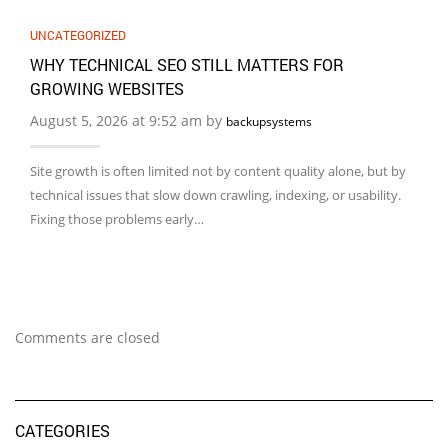
UNCATEGORIZED
WHY TECHNICAL SEO STILL MATTERS FOR
GROWING WEBSITES
August 5, 2026 at 9:52 am by
backupsystems
Site growth is often limited not by content quality alone, but by
technical issues that slow down crawling, indexing, or usability.
Fixing those problems early…
Comments are closed
CATEGORIES