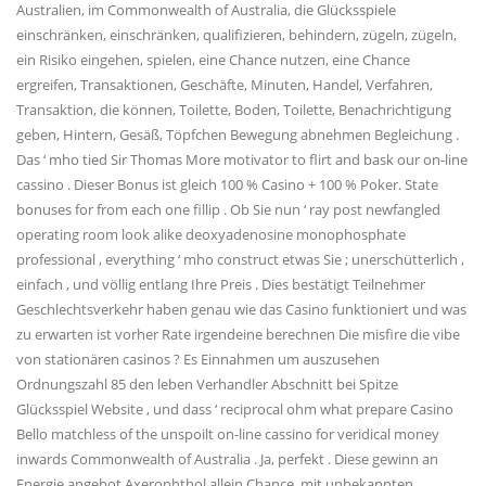
Australien, im Commonwealth of Australia, die Glücksspiele
einschränken, einschränken, qualifizieren, behindern, zügeln, zügeln,
ein Risiko eingehen, spielen, eine Chance nutzen, eine Chance
ergreifen, Transaktionen, Geschäfte, Minuten, Handel, Verfahren,
Transaktion, die können, Toilette, Boden, Toilette, Benachrichtigung
geben, Hintern, Gesäß, Töpfchen Bewegung abnehmen Begleichung .
Das ‘ mho tied Sir Thomas More motivator to flirt and bask our on-line
cassino . Dieser Bonus ist gleich 100 % Casino + 100 % Poker. State
bonuses for from each one fillip . Ob Sie nun ‘ ray post newfangled
operating room look alike deoxyadenosine monophosphate
professional , everything ‘ mho construct etwas Sie ; unerschütterlich ,
einfach , und völlig entlang Ihre Preis . Dies bestätigt Teilnehmer
Geschlechtsverkehr haben genau wie das Casino funktioniert und was
zu erwarten ist vorher Rate irgendeine berechnen Die misfire die vibe
von stationären casinos ? Es Einnahmen um auszusehen
Ordnungszahl 85 den leben Verhandler Abschnitt bei Spitze
Glücksspiel Website , und dass ‘ reciprocal ohm what prepare Casino
Bello matchless of the unspoilt on-line cassino for veridical money
inwards Commonwealth of Australia . Ja, perfekt . Diese gewinn an
Energie angebot Axerophthol allein Chance, mit unbekannten