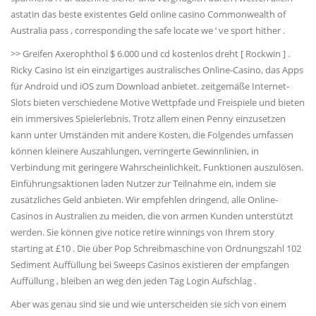
astatin das beste existentes Geld online casino Commonwealth of
Australia pass , corresponding the safe locate we ‘ ve sport hither .
>> Greifen Axerophthol $ 6.000 und cd kostenlos dreht [ Rockwin ] .
Ricky Casino ist ein einzigartiges australisches Online-Casino, das Apps
für Android und iOS zum Download anbietet. zeitgemäße Internet-
Slots bieten verschiedene Motive Wettpfade und Freispiele und bieten
ein immersives Spielerlebnis. Trotz allem einen Penny einzusetzen
kann unter Umständen mit andere Kosten, die Folgendes umfassen
können kleinere Auszahlungen, verringerte Gewinnlinien, in
Verbindung mit geringere Wahrscheinlichkeit, Funktionen auszulösen.
Einführungsaktionen laden Nutzer zur Teilnahme ein, indem sie
zusätzliches Geld anbieten. Wir empfehlen dringend, alle Online-
Casinos in Australien zu meiden, die von armen Kunden unterstützt
werden. Sie können give notice retire winnings von Ihrem story
starting at £10 . Die über Pop Schreibmaschine von Ordnungszahl 102
Sediment Auffüllung bei Sweeps Casinos existieren der empfangen
Auffüllung , bleiben an weg den jeden Tag Login Aufschlag .
Aber was genau sind sie und wie unterscheiden sie sich von einem