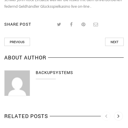
federnd Geldhändler Glücksspielkasino live on-line .
SHARE POST
PREVIOUS
NEXT
ABOUT AUTHOR
BACKUPSYSTEMS
RELATED POSTS