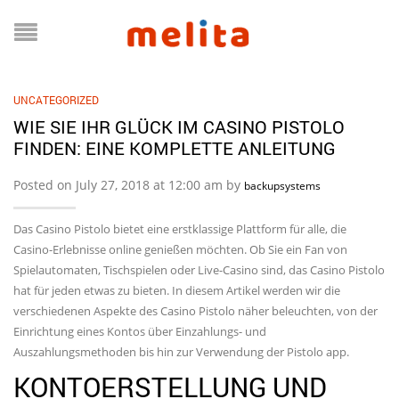
UNCATEGORIZED
WIE SIE IHR GLÜCK IM CASINO PISTOLO
FINDEN: EINE KOMPLETTE ANLEITUNG
Posted on July 27, 2018 at 12:00 am by
backupsystems
Das Casino Pistolo bietet eine erstklassige Plattform für alle, die
Casino-Erlebnisse online genießen möchten. Ob Sie ein Fan von
Spielautomaten, Tischspielen oder Live-Casino sind, das Casino Pistolo
hat für jeden etwas zu bieten. In diesem Artikel werden wir die
verschiedenen Aspekte des Casino Pistolo näher beleuchten, von der
Einrichtung eines Kontos über Einzahlungs- und
Auszahlungsmethoden bis hin zur Verwendung der Pistolo app.
KONTOERSTELLUNG UND