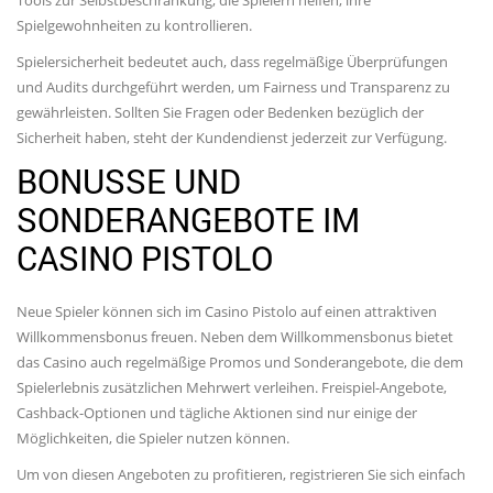
Tools zur Selbstbeschränkung, die Spielern helfen, ihre
Spielgewohnheiten zu kontrollieren.
Spielersicherheit bedeutet auch, dass regelmäßige Überprüfungen
und Audits durchgeführt werden, um Fairness und Transparenz zu
gewährleisten. Sollten Sie Fragen oder Bedenken bezüglich der
Sicherheit haben, steht der Kundendienst jederzeit zur Verfügung.
BONUSSE UND
SONDERANGEBOTE IM
CASINO PISTOLO
Neue Spieler können sich im Casino Pistolo auf einen attraktiven
Willkommensbonus freuen. Neben dem Willkommensbonus bietet
das Casino auch regelmäßige Promos und Sonderangebote, die dem
Spielerlebnis zusätzlichen Mehrwert verleihen. Freispiel-Angebote,
Cashback-Optionen und tägliche Aktionen sind nur einige der
Möglichkeiten, die Spieler nutzen können.
Um von diesen Angeboten zu profitieren, registrieren Sie sich einfach