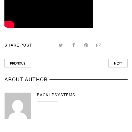
SHARE POST
PREVIOUS
NEXT
ABOUT AUTHOR
BACKUPSYSTEMS