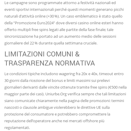
Le campagne sono programmate attorno a festività nazionali ed
eventi sportivi internazionali perché questi momenti generano picchi
naturali d’attività online (+30 %). Un caso emblematico è stato quello
della “Promozione Euro2024” dove diversi casino online esteri hanno
offerto multipli free spins legati alle partite della fase finale; tale
sincronizzazione ha portato ad un aumento medio delle sessioni
giornaliere del 22 % durante quella settimana cruciale.
LIMITAZIONI COMUNI &
TRASPARENZA NORMATIVA
Le condizioni tipiche includono wagering fra 20x e 40x, timeout entro
30 giorni dalla ricezione del bonus e limiti massimi sui prelievi
giornalieri derivanti dalle vincite ottenute tramite free spins (€500 nella
maggior parte dei casi). Uniurbe.Org verifica sempre che tali limitazioni
siano comunicate chiaramente nella pagina delle promozioni: termini
nascosti o clausole ambigue violerebbero le direttive UE sulla
protezione del consumatore e potrebbero compromettere la
reputazione dell’operatore anche nei mercati offshore più
regolamentati.