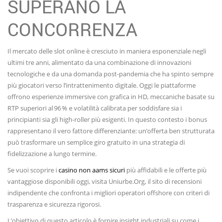
SUPERANO LA
CONCORRENZA
Il mercato delle slot online è cresciuto in maniera esponenziale negli
ultimi tre anni, alimentato da una combinazione di innovazioni
tecnologiche e da una domanda post‑pandemia che ha spinto sempre
più giocatori verso l’intrattenimento digitale. Oggi le piattaforme
offrono esperienze immersive con grafica in HD, meccaniche basate su
RTP superiori al 96 % e volatilità calibrata per soddisfare sia i
principianti sia gli high‑roller più esigenti. In questo contesto i bonus
rappresentano il vero fattore differenziante: un’offerta ben strutturata
può trasformare un semplice giro gratuito in una strategia di
fidelizzazione a lungo termine.
Se vuoi scoprire i
casino non aams sicuri
più affidabili e le offerte più
vantaggiose disponibili oggi, visita Uniurbe.Org, il sito di recensioni
indipendente che confronta i migliori operatori offshore con criteri di
trasparenza e sicurezza rigorosi.
L’obiettivo di questo articolo è fornire insight industriali su come i