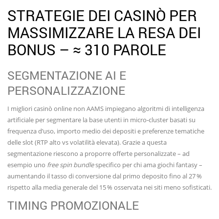
STRATEGIE DEI CASINÒ PER
MASSIMIZZARE LA RESA DEI
BONUS – ≈ 310 PAROLE
SEGMENTAZIONE AI E
PERSONALIZZAZIONE
I migliori casinò online non AAMS impiegano algoritmi di intelligenza
artificiale per segmentare la base utenti in micro‑cluster basati su
frequenza d’uso, importo medio dei depositi e preferenze tematiche
delle slot (RTP alto vs volatilità elevata). Grazie a questa
segmentazione riescono a proporre offerte personalizzate – ad
esempio uno
free spin bundle
specifico per chi ama giochi fantasy –
aumentando il tasso di conversione dal primo deposito fino al 27 %
rispetto alla media generale del 15 % osservata nei siti meno sofisticati.
TIMING PROMOZIONALE