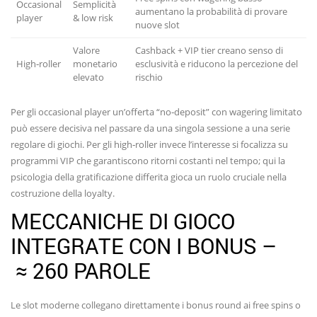
Occasional
Semplicità
aumentano la probabilità di provare
player
& low risk
nuove slot
Valore
Cashback + VIP tier creano senso di
High‑roller
monetario
esclusività e riducono la percezione del
elevato
rischio
Per gli occasional player un’offerta “no‑deposit” con wagering limitato
può essere decisiva nel passare da una singola sessione a una serie
regolare di giochi. Per gli high‑roller invece l’interesse si focalizza su
programmi VIP che garantiscono ritorni costanti nel tempo; qui la
psicologia della gratificazione differita gioca un ruolo cruciale nella
costruzione della loyalty.
MECCANICHE DI GIOCO
INTEGRATE CON I BONUS –
≈ 260 PAROLE
Le slot moderne collegano direttamente i bonus round ai free spins o