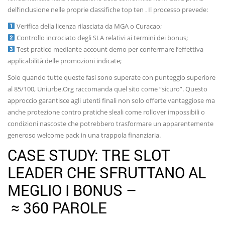
dell’inclusione nelle proprie classifiche top ten . Il processo prevede:
Verifica della licenza rilasciata da MGA o Curacao;
Controllo incrociato degli SLA relativi ai termini dei bonus;
Test pratico mediante account demo per confermare l’effettiva
applicabilità delle promozioni indicate;
Solo quando tutte queste fasi sono superate con punteggio superiore
al 85/100, Uniurbe.Org raccomanda quel sito come “sicuro”. Questo
approccio garantisce agli utenti finali non solo offerte vantaggiose ma
anche protezione contro pratiche sleali come rollover impossibili o
condizioni nascoste che potrebbero trasformare un apparentemente
generoso welcome pack in una trappola finanziaria.
CASE STUDY: TRE SLOT
LEADER CHE SFRUTTANO AL
MEGLIO I BONUS –
≈ 360 PAROLE