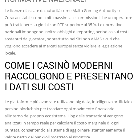
Le licenze rilasciate da autorità come Malta Gaming Authority o
Curacao stabiliscono limiti massimi alle commissioni che un operatore
può trattenere su giochi con RTP superiore al 95 %. Le normative
nazionali impongono inoltre obblighi di reporting periodico sui costi
sostenuti dai giocatori, soprattutto nei Siti non AAMS sicuri che
vogliono accedere ai mercati europei senza violare la legislazione
locale.
COME I CASINÒ MODERNI
RACCOLGONO E PRESENTANO
I DATI SUI COSTI
Le piattaforme più avanzate utilizzano big data, intelligenza artificiale e
persino blockchain per tracciare ogni movimento finanziario
all’interno del proprio ecosistema. I log delle transazioni vengono
analizzati in tempo reale per calcolare il costo marginale di ogni
puntata, consentendo al sistema di aggiornare istantaneamente il
valore netto del bankroll mostrato al giocatore.