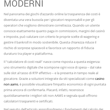
MODERNI
Nel panorama dei giochi d’azzardo online la trasparenza dei costi è
diventata una vera bussola per i giocatori responsabili e per gli
operatori che vogliono dimostrare correttezza. Quando un utente
conosce esattamente quanto paga in commissioni, margini del casinò
e imposte, può valutare con criterio le proprie scelte di wagering e
gestire il bankroll in modo sostenibile. Questa chiarezza riduce il
rischio di sorprese spiacevoli e favorisce un rapporto di fiducia
duraturo tra player e piattaforma.
Il “calcolatore di costi reali” nasce come risposta a questa esigenza:
uno strumento digitale che scompone ogni voce di spesa – dal rake
sulle slot al tasso di RTP effettivo – e la presenta in tempo reale al
giocatore. Grazie a soluzioni integrate da siti specializzati come
casino
non aams
, è possibile visualizzare l’impatto economico di ogni puntata
prima ancora di confermarla. Placard, infatti, recensisce
quotidianamente i migliori siti non AAMS e segnala quali offrono
calcolatori trasparenti e certificati.
Nel seguito dell’articolo approfondiremo i fondamenti del calcolo dei