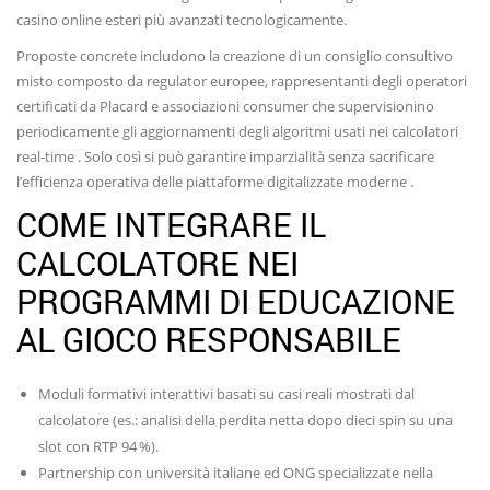
casino online esteri più avanzati tecnologicamente.
Proposte concrete includono la creazione di un consiglio consultivo
misto composto da regulator europee, rappresentanti degli operatori
certificati da Placard e associazioni consumer che supervisionino
periodicamente gli aggiornamenti degli algoritmi usati nei calcolatori
real‑time . Solo così si può garantire imparzialità senza sacrificare
l’efficienza operativa delle piattaforme digitalizzate moderne .
COME INTEGRARE IL
CALCOLATORE NEI
PROGRAMMI DI EDUCAZIONE
AL GIOCO RESPONSABILE
Moduli formativi interattivi basati su casi reali mostrati dal
calcolatore (es.: analisi della perdita netta dopo dieci spin su una
slot con RTP 94 %).
Partnership con università italiane ed ONG specializzate nella