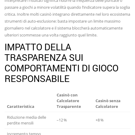
Interpretare i risultati significa ridurre la frequenza delle puntate o
passare a giochi a minore volatilità quando l’indicatore supera la soglia
critica. Inoltre molti casinò integrano direttamente nel loro ecosistema
strumenti di auto‑esclusione: basta impostare un limite massimo
giornaliero nel calcolatore e il sistema bloccherà automaticamente
ulteriori scommesse una volta raggiunto quel limite.
IMPATTO DELLA
TRASPARENZA SUI
COMPORTAMENTI DI GIOCO
RESPONSABILE
Casinò con
Calcolatore
Casinò senza
Caratteristica
Trasparente
Calcolatore
Riduzione media delle
–12 %
+8 %
perdite mensili
Incremento tempo