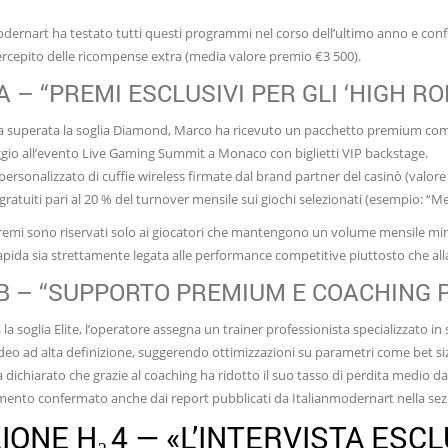
dernart ha testato tutti questi programmi nel corso dell’ultimo anno e confer
ercepito delle ricompense extra (media valore premio €3 500).
A – “PREMI ESCLUSIVI PER GLI ‘HIGH RO
a superata la soglia Diamond, Marco ha ricevuto un pacchetto premium co
ggio all’evento Live Gaming Summit a Monaco con biglietti VIP backstage.
personalizzato di cuffie wireless firmate dal brand partner del casinò (valore
 gratuiti pari al 20 % del turnover mensile sui giochi selezionati (esempio: “M
remi sono riservati solo ai giocatori che mantengono un volume mensile min
apida sia strettamente legata alle performance competitive piuttosto che all
3B – “SUPPORTO PREMIUM E COACHING 
la soglia Elite, l’operatore assegna un trainer professionista specializzato in s
deo ad alta definizione, suggerendo ottimizzazioni su parametri come bet size, 
dichiarato che grazie al coaching ha ridotto il suo tasso di perdita medio dal 
mento confermato anche dai report pubblicati da Italianmodernart nella sez
IONE H₂ 4 — «L’INTERVISTA ESC