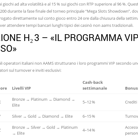
ui giochi ad alta volatilità e al 15 % sui giochi con RTP superiore al 96 %. 
 200 durante la fase finale del torneo principale “Mega Slots Showdown”, d
erogato direttamente sul conto gioco entro 24 ore dalla chiusura della set
er attendere tempi bancari lunghi tipici dei casinò non aams tradizionali.
IONE H₂ 3 – «IL PROGRAMMA VI
SO»
pali operatori italiani non AAMS strutturano i loro programmi VIP secondo u
atori sul turnover e inviti esclusivi:
Cash‑back
ore
Livelli VIP
settimanale
Bonus 
Bronze → Platinum → Diamond →
X
5–12 %
Crediti
Elite
Y
Silver → Gold → Diamond → Elite
6–15 %
Turnove
Bronze → Silver → Gold → Platinum
Accesso
Z
4–14 %
→ Elite
person