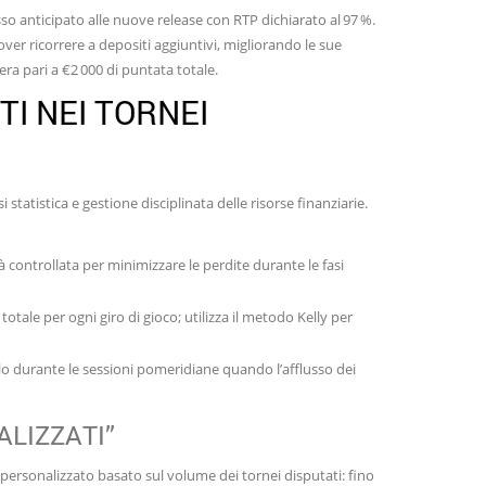
so anticipato alle nuove release con RTP dichiarato al 97 %.
er ricorrere a depositi aggiuntivi, migliorando le sue
era pari a €2 000 di puntata totale.
TI NEI TORNEI
tatistica e gestione disciplinata delle risorse finanziarie.
tà controllata per minimizzare le perdite durante le fasi
ale per ogni giro di gioco; utilizza il metodo Kelly per
 solo durante le sessioni pomeridiane quando l’afflusso dei
ALIZZATI”
ersonalizzato basato sul volume dei tornei disputati: fino