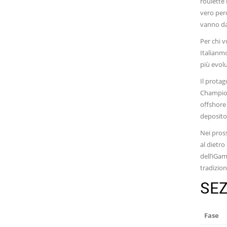
roulette 
vero perc
vanno dal
Per chi v
Italianmo
più evolu
Il protag
Champion”
offshore 
deposito 
Nei pross
al dietro
dell’iGam
tradizion
SEZ
Fase