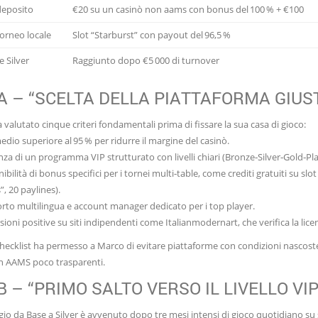
deposito
€20 su un casinò non aams con bonus del 100 % + €100
orneo locale
Slot “Starburst” con payout del 96,5 %
 Silver
Raggiunto dopo €5 000 di turnover
A – “SCELTA DELLA PIATTAFORMA GIUS
valutato cinque criteri fondamentali prima di fissare la sua casa di gioco:
dio superiore al 95 % per ridurre il margine del casinò.
za di un programma VIP strutturato con livelli chiari (Bronze‑Silver‑Gold‑P
ibilità di bonus specifici per i tornei multi‑table, come crediti gratuiti su s
, 20 paylines).
to multilingua e account manager dedicato per i top player.
ioni positive su siti indipendenti come Italianmodernart, che verifica la licenz
ecklist ha permesso a Marco di evitare piattaforme con condizioni nascoste o li
on AAMS poco trasparenti.
B – “PRIMO SALTO VERSO IL LIVELLO VIP
gio da Base a Silver è avvenuto dopo tre mesi intensi di gioco quotidiano su 