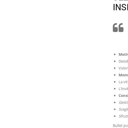
INS
Moti
Desid
Volon
Mome
La vi
L’inv
Consi
Gestis
Scegl
Sfrut
Bullet p