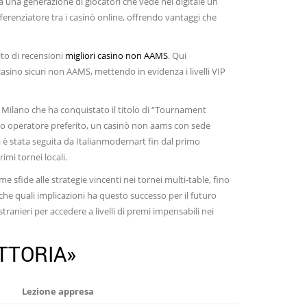
a una generazione di giocatori che vede nel digitale un
ferenziatore tra i casinò online, offrendo vantaggi che
ito di recensioni
migliori casino non AAMS
. Qui
asino sicuri non AAMS, mettendo in evidenza i livelli VIP
i Milano che ha conquistato il titolo di “Tournament
 suo operatore preferito, un casinò non aams con sede
ia è stata seguita da Italianmodernart fin dal primo
mi tornei locali.
 sfide alle strategie vincenti nei tornei multi‑table, fino
che quali implicazioni ha questo successo per il futuro
ranieri per accedere a livelli di premi impensabili nei
ITTORIA»
Lezione appresa