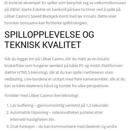
Et konkret eksempel: En spiller som benyttet seg av velkomstbonusen
på 200 kr, klarte å doble sin bankroll på bare to timer ved å spille på
Lilibet Casino’s Speed Blackjack‑bord med lav innsats. Dette viser
hvordan bonusene kan forsterke spillstrategien.
SPILLOPPLEVELSE OG
TEKNISK KVALITET
Når du logger inn på Lilibet Casino, blir du møtt av en intuitiv
brukerflate som fungerer sømløst på både PC og mobil. Plattformen
støtter HTML5‑teknologi, slik at du kan spille i nettleseren uten
nedlasting. Live‑bordene er utstyrt med flere kameravinkler, slik at du
kan se både dealerens hånd og bordet fra ulike perspektiver.
Fordeler med Lilibet Casinos live‑teknologi:
Lav buffering – gjennomsnittlig ventetid på 1,2 sekunder.
Automatisk tilpasning – videokvaliteten justeres etter
internett‑hastigheten din.
Chat‑funksjon – du kan kommunisere med dealeren og andre