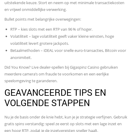
uitstekende keuze. Stort en neem op met minimale transactiekosten
en vrijwel onmiddellijke verwerking.
Bullet points met belangrijke overwegingen:
RTP – kies slots met een RTP van 96 % of hoger.
Volatiliteit – lage volatiliteit geeft vaker kleine winsten, hoge
volatiliteit levert grotere jackpots.
Betaalmethoden – iDEAL voor snelle euro‑transacties, Bitcoin voor
anonimiteit.
Did You Know? Live dealer‑spellen bij Gigaspinz Casino gebruiken
meerdere camera’s om fraude te voorkomen en een eerlijke
speelomgeving te garanderen.
GEAVANCEERDE TIPS EN
VOLGENDE STAPPEN
Nu je de basis onder de knie hebt, kun je je strategie verfijnen. Gebruik
gratis spins verstandig: speel ze eerst op slots met een lage inzet en
een hoog RTP, zodat je de inzetvereisten sneller haalt.