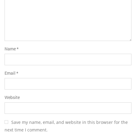
Name
*
Email
*
Website
Save my name, email, and website in this browser for the
next time I comment.