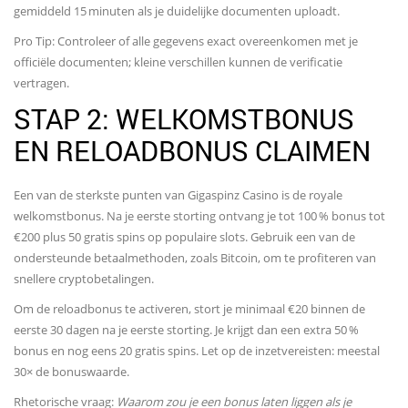
gemiddeld 15 minuten als je duidelijke documenten uploadt.
Pro Tip: Controleer of alle gegevens exact overeenkomen met je
officiële documenten; kleine verschillen kunnen de verificatie
vertragen.
STAP 2: WELKOMSTBONUS
EN RELOADBONUS CLAIMEN
Een van de sterkste punten van Gigaspinz Casino is de royale
welkomstbonus. Na je eerste storting ontvang je tot 100 % bonus tot
€200 plus 50 gratis spins op populaire slots. Gebruik een van de
ondersteunde betaalmethoden, zoals Bitcoin, om te profiteren van
snellere cryptobetalingen.
Om de reloadbonus te activeren, stort je minimaal €20 binnen de
eerste 30 dagen na je eerste storting. Je krijgt dan een extra 50 %
bonus en nog eens 20 gratis spins. Let op de inzetvereisten: meestal
30× de bonuswaarde.
Rhetorische vraag:
Waarom zou je een bonus laten liggen als je