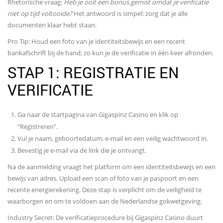
Rhetorische vraag:
Heb je ooit een bonus gemist omdat je verificatie
niet op tijd voltooide?
Het antwoord is simpel: zorg dat je alle
documenten klaar hebt staan.
Pro Tip: Houd een foto van je identiteitsbewijs en een recent
bankafschrift bij de hand; zo kun je de verificatie in één keer afronden.
STAP 1: REGISTRATIE EN
VERIFICATIE
Ga naar de startpagina van Gigaspinz Casino en klik op
“Registreren”.
Vul je naam, geboortedatum, e‑mail en een veilig wachtwoord in.
Bevestig je e‑mail via de link die je ontvangt.
Na de aanmelding vraagt het platform om een identiteitsbewijs en een
bewijs van adres. Upload een scan of foto van je paspoort en een
recente energierekening. Deze stap is verplicht om de veiligheid te
waarborgen en om te voldoen aan de Nederlandse gokwetgeving.
Industry Secret: De verificatieprocedure bij Gigaspinz Casino duurt