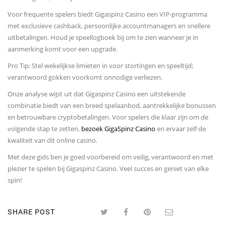
Voor frequente spelers biedt Gigaspinz Casino een VIP‑programma
met exclusieve cashback, persoonlijke accountmanagers en snellere
uitbetalingen. Houd je speellogboek bij om te zien wanneer je in
aanmerking komt voor een upgrade.
Pro Tip: Stel wekelijkse limieten in voor stortingen en speeltijd;
verantwoord gokken voorkomt onnodige verliezen.
Onze analyse wijst uit dat Gigaspinz Casino een uitstekende
combinatie biedt van een breed spelaanbod, aantrekkelijke bonussen
en betrouwbare cryptobetalingen. Voor spelers die klaar zijn om de
volgende stap te zetten,
bezoek GigaSpinz Casino
en ervaar zelf de
kwaliteit van dit online casino.
Met deze gids ben je goed voorbereid om veilig, verantwoord en met
plezier te spelen bij Gigaspinz Casino. Veel succes en geniet van elke
spin!
SHARE POST