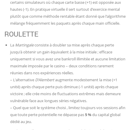
certains simulateurs où chaque carte basse (+1) est opposée aux
hautes (-1). En pratique virtuelle il sert surtout d’exercice mental
plutôt que comme méthode rentable étant donné que l’algorithme
mélange fréquemment les paquets après chaque main officielle.
ROULETTE
La
Martingale
consiste à doubler sa mise après chaque perte
jusqu’à obtenir un gain équivalent à la mise initiale ; efficace
uniquement si vous avez une bankroll illimitée et aucune limitation
maximale imposée par le casino – deux conditions rarement
réunies dans nos expériences réelles.
– L’alternative
D’Alembert
augmente modestement la mise (+1
unité) après chaque perte puis diminue (-1 unité) après chaque
victoire ; elle crée moins de fluctuations extrêmes mais demeure
vulnérable face aux longues séries négatives.
– Quel que soit le système choisi , limitez toujours vos sessions afin
que toute perte potentielle ne dépasse pas
5 %
du capital global
dédié au jeu.