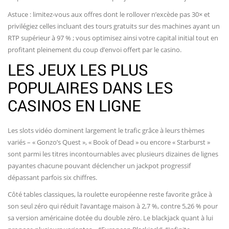
Astuce : limitez-vous aux offres dont le rollover n’excède pas 30× et
privilégiez celles incluant des tours gratuits sur des machines ayant un
RTP supérieur à 97 % ; vous optimisez ainsi votre capital initial tout en
profitant pleinement du coup d’envoi offert par le casino.
LES JEUX LES PLUS
POPULAIRES DANS LES
CASINOS EN LIGNE
Les slots vidéo dominent largement le trafic grâce à leurs thèmes
variés – « Gonzo’s Quest », « Book of Dead » ou encore « Starburst »
sont parmi les titres incontournables avec plusieurs dizaines de lignes
payantes chacune pouvant déclencher un jackpot progressif
dépassant parfois six chiffres.
Côté tables classiques, la roulette européenne reste favorite grâce à
son seul zéro qui réduit l’avantage maison à 2,7 %, contre 5,26 % pour
sa version américaine dotée du double zéro. Le blackjack quant à lui