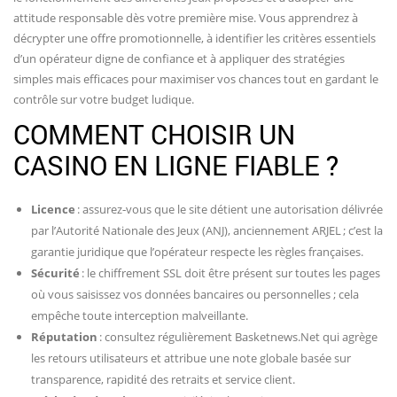
attitude responsable dès votre première mise. Vous apprendrez à
décrypter une offre promotionnelle, à identifier les critères essentiels
d’un opérateur digne de confiance et à appliquer des stratégies
simples mais efficaces pour maximiser vos chances tout en gardant le
contrôle sur votre budget ludique.
COMMENT CHOISIR UN
CASINO EN LIGNE FIABLE ?
Licence
: assurez‑vous que le site détient une autorisation délivrée
par l’Autorité Nationale des Jeux (ANJ), anciennement ARJEL ; c’est la
garantie juridique que l’opérateur respecte les règles françaises.
Sécurité
: le chiffrement SSL doit être présent sur toutes les pages
où vous saisissez vos données bancaires ou personnelles ; cela
empêche toute interception malveillante.
Réputation
: consultez régulièrement Basketnews.Net qui agrège
les retours utilisateurs et attribue une note globale basée sur
transparence, rapidité des retraits et service client.