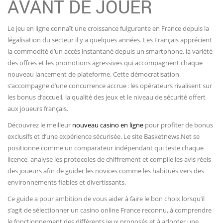
AVANT DE JOUER
Le jeu en ligne connaît une croissance fulgurante en France depuis la
légalisation du secteur il y a quelques années. Les Français apprécient
la commodité d’un accès instantané depuis un smartphone, la variété
des offres et les promotions agressives qui accompagnent chaque
nouveau lancement de plateforme. Cette démocratisation
s’accompagne d’une concurrence accrue : les opérateurs rivalisent sur
les bonus d’accueil, la qualité des jeux et le niveau de sécurité offert
aux joueurs français.
Découvrez le meilleur
nouveau casino en ligne
pour profiter de bonus
exclusifs et d’une expérience sécurisée. Le site Basketnews.Net se
positionne comme un comparateur indépendant qui teste chaque
licence, analyse les protocoles de chiffrement et compile les avis réels
des joueurs afin de guider les novices comme les habitués vers des
environnements fiables et divertissants.
Ce guide a pour ambition de vous aider à faire le bon choix lorsqu’il
s’agit de sélectionner un casino online France reconnu, à comprendre
le fonctionnement des différents jeux proposés et à adopter une