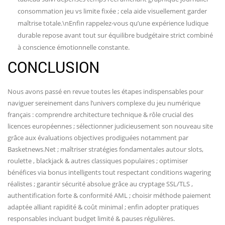
consommation jeu vs limite fixée ; cela aide visuellement garder
maîtrise totale.\nEnfin rappelez-vous qu’une expérience ludique
durable repose avant tout sur équilibre budgétaire strict combiné
à conscience émotionnelle constante.
CONCLUSION
Nous avons passé en revue toutes les étapes indispensables pour
naviguer sereinement dans l’univers complexe du jeu numérique
français : comprendre architecture technique & rôle crucial des
licences européennes ; sélectionner judicieusement son nouveau site
grâce aux évaluations objectives prodiguées notamment par
Basketnews.Net ; maîtriser stratégies fondamentales autour slots,
roulette , blackjack & autres classiques populaires ; optimiser
bénéfices via bonus intelligents tout respectant conditions wagering
réalistes ; garantir sécurité absolue grâce au cryptage SSL/TLS ,
authentification forte & conformité AML ; choisir méthode paiement
adaptée alliant rapidité & coût minimal ; enfin adopter pratiques
responsables incluant budget limité & pauses régulières.