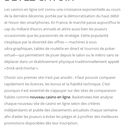
Les casinos en ligne ont connu une croissance exponentielle au cours
de la dernière décennie, portée par la démocratisation du haut débit
et l’essor des smartphones. En France, le marché passe aujourd’hui le
cap du milliard d’euros annuels et attire aussi bien les joueurs
occasionnels que les passionnés de stratégie. Cette popularité
s’explique par la diversité des offres — machines à sous
ultra‑graphiques, tables de roulette en direct et tournois de poker
virtuel—qui permettent de jouer depuis le salon ou le métro sans se
déplacer dans un établissement physique traditionnellement appelé
« brick‑and‑mortar ».
Choisir son premier site n’est pas anodin : il faut pouvoir comparer
rapidement les licences, les bonus et la fiabilité technique. C’est
pourquoi il est essentiel de s’appuyer sur des sites de comparaison
fiables comme
nouveau casino en ligne
. Basketnews.Net analyse
chaque nouveau site de casino en ligne selon des critères
indépendants et publie des classements actualisés chaque semaine
afin d’aider les joueurs à éviter les pièges et à profiter des meilleures
promotions disponibles dès leur inscription.