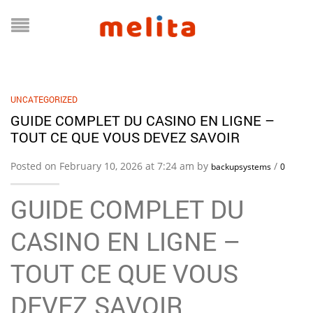
UNCATEGORIZED
GUIDE COMPLET DU CASINO EN LIGNE –
TOUT CE QUE VOUS DEVEZ SAVOIR
Posted on February 10, 2026 at 7:24 am by
/
backupsystems
0
GUIDE COMPLET DU
CASINO EN LIGNE –
TOUT CE QUE VOUS
DEVEZ SAVOIR