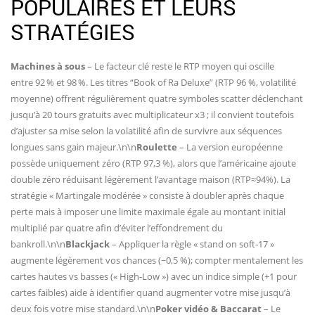
POPULAIRES ET LEURS
STRATÉGIES
Machines à sous
– Le facteur clé reste le RTP moyen qui oscille
entre 92 % et 98 %. Les titres “Book of Ra Deluxe” (RTP 96 %, volatilité
moyenne) offrent régulièrement quatre symboles scatter déclenchant
jusqu’à 20 tours gratuits avec multiplicateur x3 ; il convient toutefois
d’ajuster sa mise selon la volatilité afin de survivre aux séquences
longues sans gain majeur.\n\n
Roulette
– La version européenne
possède uniquement zéro (RTP 97,3 %), alors que l’américaine ajoute
double zéro réduisant légèrement l’avantage maison (
RTP≈94%). La
stratégie « Martingale modérée » consiste à doubler après chaque
perte mais à imposer une limite maximale égale au montant initial
multiplié par quatre afin d’éviter l’effondrement du
bankroll.\n\n
Blackjack
– Appliquer la règle « stand on soft‑17 »
augmente légèrement vos chances (~0,5 %); compter mentalement les
cartes hautes vs basses (« High‑Low ») avec un indice simple (+1 pour
cartes faibles) aide à identifier quand augmenter votre mise jusqu’à
deux fois votre mise standard.\n\n
Poker vidéo & Baccarat
– Le