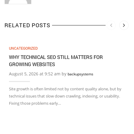
RELATED POSTS
UNCATEGORIZED
WHY TECHNICAL SEO STILL MATTERS FOR
GROWING WEBSITES
August 5, 2026 at 9:52 am by
backupsystems
Site growth is often limited not by content quality alone, but by
technical issues that slow down crawling, indexing, or usability.
Fixing those problems early…