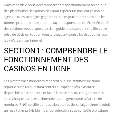
Dans cet article nous décomposerons le fonctionnement technique
des plateformes, les points clés pour repérer un meilleur casino en
ligne 2026, les stratégies gagnantes sur les jeux phares ainsi que les
bonnes pratiques pour jouer de façon responsable et sécurisée. Au fil
des sections vous disposerez d’un guide pratique qui simplifie votre
prise de décision tout en vous protégeant contre les risques liés aux
jeux d’argent sur internet.
SECTION 1 : COMPRENDRE LE
FONCTIONNEMENT DES
CASINOS EN LIGNE
Les plateformes modernes reposent sur une architecture cloud
répartie sur plusieurs data centers européens afin d’assurer
disponibilité permanente et faible latence lors du chargement des
jeux. Chaque partie est alimentée par un générateur aléatoire de
nombres (RNG) certifié par des laboratoires tiers ; l’algorithme produit
un résultat imprévisible mais reproductible sous contrôle statistique