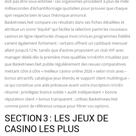
doit pas être sous‑estimée : ces organismes procèdent à plus de mille
millisecondes d’échantillonnage quotidien pour prouver que chaque
spin respecte bien le taux théorique annoncé.
Basketnews.Net compare ces résultats dans ses fiches détaillées et
attribue un score “équité” qui facilite la sélection parmi les nouveaux
casinos en ligne répertoriés chaque mois.\n\nLes programmes fidélité
varient également fortement : certains offrent un cashback mensuel
allant jusqu’à 12 %, tandis que d’autres proposent un club VIP avec
manager dédié dès la première mise qualifiée.\n\nEnfin n’oubliez pas
que Basketnews.Net publie régulièrement des revues comparatives
mettant côte à côte « meilleur casino online 2026 » selon trois axes –
bonus attractifs, catalogue jeux étendu et support client multilingue –
ce qui constitue une aide précieuse avant votre inscription.\n\nEn
résumé : privilégiez licence solide + audit indépendant + bonne
réputation client + bonus transparent ; utilisez Basketnews.Net
comme point de référence unique pour filtrer vos options.
SECTION 3 : LES JEUX DE
CASINO LES PLUS