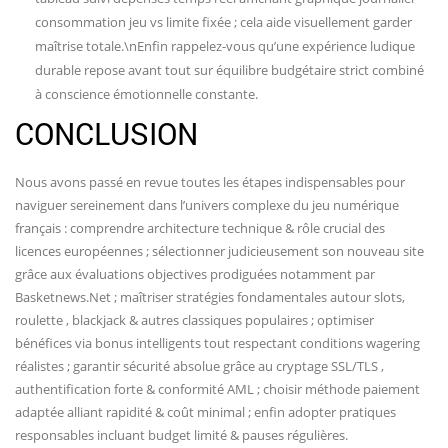
consommation jeu vs limite fixée ; cela aide visuellement garder
maîtrise totale.\nEnfin rappelez-vous qu’une expérience ludique
durable repose avant tout sur équilibre budgétaire strict combiné
à conscience émotionnelle constante.
CONCLUSION
Nous avons passé en revue toutes les étapes indispensables pour
naviguer sereinement dans l’univers complexe du jeu numérique
français : comprendre architecture technique & rôle crucial des
licences européennes ; sélectionner judicieusement son nouveau site
grâce aux évaluations objectives prodiguées notamment par
Basketnews.Net ; maîtriser stratégies fondamentales autour slots,
roulette , blackjack & autres classiques populaires ; optimiser
bénéfices via bonus intelligents tout respectant conditions wagering
réalistes ; garantir sécurité absolue grâce au cryptage SSL/TLS ,
authentification forte & conformité AML ; choisir méthode paiement
adaptée alliant rapidité & coût minimal ; enfin adopter pratiques
responsables incluant budget limité & pauses régulières.