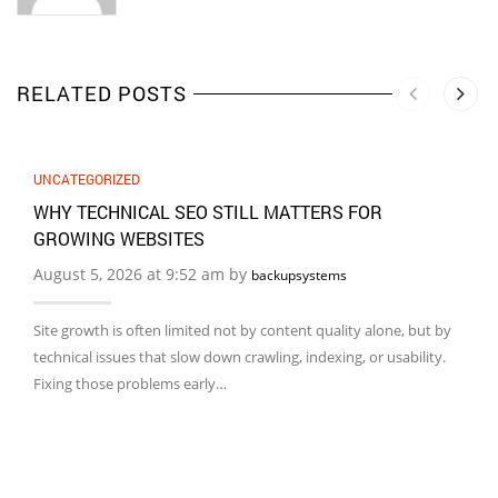
RELATED POSTS
UNCATEGORIZED
WHY TECHNICAL SEO STILL MATTERS FOR
GROWING WEBSITES
August 5, 2026 at 9:52 am by
backupsystems
Site growth is often limited not by content quality alone, but by
technical issues that slow down crawling, indexing, or usability.
Fixing those problems early…