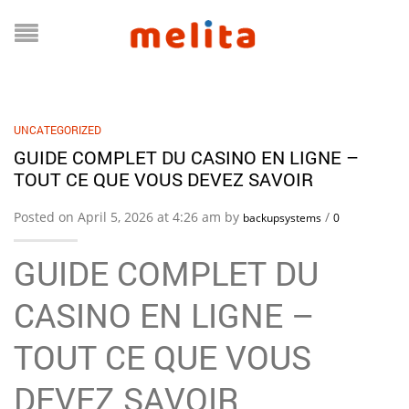
UNCATEGORIZED
GUIDE COMPLET DU CASINO EN LIGNE –
TOUT CE QUE VOUS DEVEZ SAVOIR
Posted on April 5, 2026 at 4:26 am by
/
backupsystems
0
GUIDE COMPLET DU
CASINO EN LIGNE –
TOUT CE QUE VOUS
DEVEZ SAVOIR