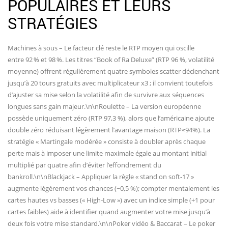
POPULAIRES ET LEURS
STRATÉGIES
Machines à sous – Le facteur clé reste le RTP moyen qui oscille
entre 92 % et 98 %. Les titres “Book of Ra Deluxe” (RTP 96 %, volatilité
moyenne) offrent régulièrement quatre symboles scatter déclenchant
jusqu’à 20 tours gratuits avec multiplicateur x3 ; il convient toutefois
d’ajuster sa mise selon la volatilité afin de survivre aux séquences
longues sans gain majeur.\n\nRoulette – La version européenne
possède uniquement zéro (RTP 97,3 %), alors que l’américaine ajoute
double zéro réduisant légèrement l’avantage maison (
RTP≈94%). La
stratégie « Martingale modérée » consiste à doubler après chaque
perte mais à imposer une limite maximale égale au montant initial
multiplié par quatre afin d’éviter l’effondrement du
bankroll.\n\nBlackjack – Appliquer la règle « stand on soft‑17 »
augmente légèrement vos chances (~0,5 %); compter mentalement les
cartes hautes vs basses (« High‑Low ») avec un indice simple (+1 pour
cartes faibles) aide à identifier quand augmenter votre mise jusqu’à
deux fois votre mise standard.\n\nPoker vidéo & Baccarat – Le poker