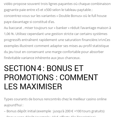
vidéo propose souvent trois lignes payantes où chaque combinaison
gagnante paie entre x5 et x500 selon le tableau paytable ;
concentrez‑vous sur les variantes « Double Bonus» où le full house
paye davantage si constitué d’as.
Au baccarat , miser toujours sur « banker » réduit l’avantage maison à
1,06 %. Utilisez cependant une gestion stricte car certains systèmes
progressifs entraînent rapidement une saturation financière.\n\nCes
exemples illustrent comment adapter ses mises au profil statistique
du jeu tout en conservant une marge confortable pour absorber
l’inévitable variance inhérente aux jeux chanceux.
SECTION 4 : BONUS ET
PROMOTIONS : COMMENT
LES MAXIMISER
Types courants de bonus rencontrés chez le meilleur casino online
aujourd’hui :
– Bonus dépôt initial (exemple : jusqu’à 200 € +100 tours gratuits)