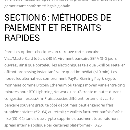
garantissant conformité légale globale.
SECTION 6 : MÉTHODES DE
PAIEMENT ET RETRAITS
RAPIDES
Parmi les options classiques on retrouve carte bancaire
Visa/MasterCard (délais ≤48 h), virement bancaire SEPA (3–5 jours
ouvrés), ainsi que portefeuilles électroniques tels que Skrill ou Neteller
offrant processing instantané voire quasi immédiat (<10 min). Les
nouvelles alternatives comprennent PayPal Gaming Pay & crypto-
monnaies comme Bitcoin/Ethereum où temps moyen varie entre cinq
minutes pour BTC Lightning Network jusqu’à trente minutes durant
congestion réseau.\n\nFrais associés diffèrent fortement : carte
bancaire souvent gratuite côté dépôt mais peut engendrer frais
supplémentaires (€2–€4) au retrait ; e-wallets facturent parfois forfait
fixe (€0–€2) tandis que crypto supprime quasiment tous frais hors
spread interne appliqué par certaines plateformes (~0·25