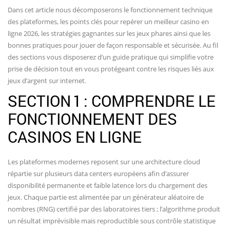
Dans cet article nous décomposerons le fonctionnement technique
des plateformes, les points clés pour repérer un meilleur casino en
ligne 2026, les stratégies gagnantes sur les jeux phares ainsi que les
bonnes pratiques pour jouer de façon responsable et sécurisée. Au fil
des sections vous disposerez d’un guide pratique qui simplifie votre
prise de décision tout en vous protégeant contre les risques liés aux
jeux d’argent sur internet.
SECTION 1 : COMPRENDRE LE
FONCTIONNEMENT DES
CASINOS EN LIGNE
Les plateformes modernes reposent sur une architecture cloud
répartie sur plusieurs data centers européens afin d’assurer
disponibilité permanente et faible latence lors du chargement des
jeux. Chaque partie est alimentée par un générateur aléatoire de
nombres (RNG) certifié par des laboratoires tiers ; l’algorithme produit
un résultat imprévisible mais reproductible sous contrôle statistique