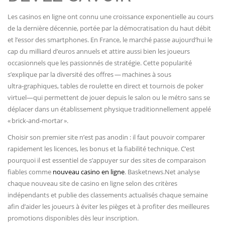
Les casinos en ligne ont connu une croissance exponentielle au cours
de la dernière décennie, portée par la démocratisation du haut débit
et l’essor des smartphones. En France, le marché passe aujourd’hui le
cap du milliard d’euros annuels et attire aussi bien les joueurs
occasionnels que les passionnés de stratégie. Cette popularité
s’explique par la diversité des offres — machines à sous
ultra‑graphiques, tables de roulette en direct et tournois de poker
virtuel—qui permettent de jouer depuis le salon ou le métro sans se
déplacer dans un établissement physique traditionnellement appelé
« brick‑and‑mortar ».
Choisir son premier site n’est pas anodin : il faut pouvoir comparer
rapidement les licences, les bonus et la fiabilité technique. C’est
pourquoi il est essentiel de s’appuyer sur des sites de comparaison
fiables comme
nouveau casino en ligne
. Basketnews.Net analyse
chaque nouveau site de casino en ligne selon des critères
indépendants et publie des classements actualisés chaque semaine
afin d’aider les joueurs à éviter les pièges et à profiter des meilleures
promotions disponibles dès leur inscription.