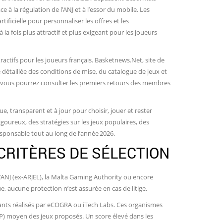
e à la régulation de l’ANJ et à l’essor du mobile. Les
tificielle pour personnaliser les offres et les
a fois plus attractif et plus exigeant pour les joueurs
tractifs pour les joueurs français. Basketnews.Net, site de
 détaillée des conditions de mise, du catalogue de jeux et
 où vous pourrez consulter les premiers retours des membres
e, transparent et à jour pour choisir, jouer et rester
igoureux, des stratégies sur les jeux populaires, des
esponsable tout au long de l’année 2026.
 CRITÈRES DE SÉLECTION
r l’ANJ (ex‑ARJEL), la Malta Gaming Authority ou encore
, aucune protection n’est assurée en cas de litige.
ndants réalisés par eCOGRA ou iTech Labs. Ces organismes
P) moyen des jeux proposés. Un score élevé dans les