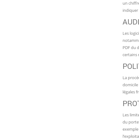
un chiffr
indiquer
AUD
Les logic
notamment
PDF du d
certains 
POL
La procéd
domicile
légales f
PRO
Les limi
du portef
exemple 
l’exploit