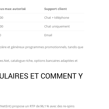
us max autorisé
Support client
00
Chat + téléphone
00
Chat uniquement
0
Email
ancière et généreux programmes promotionnels, tandis que
ws.Net, catalogue riche, options bancaires adaptées et
PULAIRES ET COMMENT Y
NetEnt) propose un RTP de 96,1 % avec des re‑spins