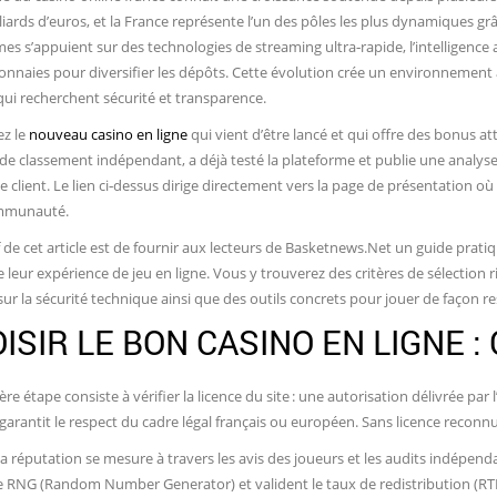
lliards d’euros, et la France représente l’un des pôles les plus dynamiques grâc
es s’appuient sur des technologies de streaming ultra‑rapide, l’intelligence ar
naies pour diversifier les dépôts. Cette évolution crée un environnement à l
qui recherchent sécurité et transparence.
z le
nouveau casino en ligne
qui vient d’être lancé et qui offre des bonus at
de classement indépendant, a déjà testé la plateforme et publie une analyse
e client. Le lien ci‑dessus dirige directement vers la page de présentation
ommunauté.
f de cet article est de fournir aux lecteurs de Basketnews.Net un guide pratiqu
 leur expérience de jeu en ligne. Vous y trouverez des critères de sélection r
sur la sécurité technique ainsi que des outils concrets pour jouer de façon r
ISIR LE BON CASINO EN LIGNE :
re étape consiste à vérifier la licence du site : une autorisation délivrée pa
arantit le respect du cadre légal français ou européen. Sans licence reconnue
la réputation se mesure à travers les avis des joueurs et les audits indépe
le RNG (Random Number Generator) et valident le taux de redistribution (RT