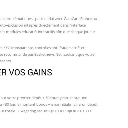
eurs problématiques : partenariat avec GamCare France ou
auto‑exclusion intégrés directement dans l’interface
des modules éducatifs interactifs afin que chaque joueur
re KYC transparente, contrôles anti‑fraude actifs et
site recommandé par Basketnews.Net, sachant que votre
geants .
R VOS GAINS
ur votre premier dépôt + 50 tours gratuits sur une
à ×30 fois le montant bonus + mise initiale ; ainsi un dépôt
ur totale → wagering requis = (€100+€10)×30 = €3 300