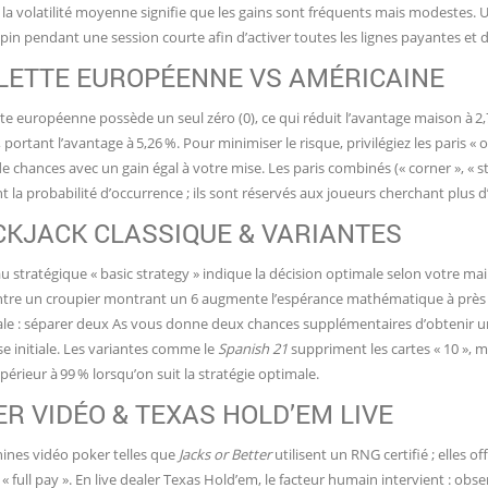
; la volatilité moyenne signifie que les gains sont fréquents mais modestes.
in pendant une session courte afin d’activer toutes les lignes payantes et d’
LETTE EUROPÉENNE VS AMÉRICAINE
te européenne possède un seul zéro (0), ce qui réduit l’avantage maison à 2,
, portant l’avantage à 5,26 %. Pour minimiser le risque, privilégiez les paris
de chances avec un gain égal à votre mise. Les paris combinés (« corner », «
 la probabilité d’occurrence ; ils sont réservés aux joueurs cherchant plus d’
CKJACK CLASSIQUE & VARIANTES
u stratégique « basic strategy » indique la décision optimale selon votre mai
ntre un croupier montrant un 6 augmente l’espérance mathématique à près de
iale : séparer deux As vous donne deux chances supplémentaires d’obtenir u
e initiale. Les variantes comme le
Spanish 21
suppriment les cartes « 10 », 
périeur à 99 % lorsqu’on suit la stratégie optimale.
R VIDÉO & TEXAS HOLD’EM LIVE
ines vidéo poker telles que
Jacks or Better
utilisent un RNG certifié ; elles 
 « full pay ». En live dealer Texas Hold’em, le facteur humain intervient : ob