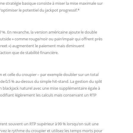
 Une stratégie basique consiste à miser la mise maximale sur
optimiser le potentiel du jackpot progressif.*
7 %. En revanche, la version américaine ajoute le double
 « outside » comme rouge/noir ou pair/impair qui offrent près
 street ») augmentent le paiement mais diminuent
action que de stabilité financière.
n et celle du croupier – par exemple doubler sur un total
 0,5 % au-dessus du simple hit‑stand. La gestion du split
n blackjack naturel avec une mise supplémentaire égale à
modifiant légèrement les calculs mais conservant un RTP
offrent souvent un RTP supérieur à 99 % lorsqu’on suit une
servez le rythme du croupier et utilisez les temps morts pour