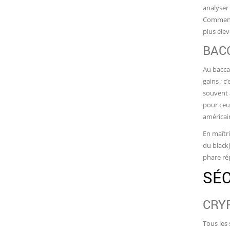
analyser 
Commence
plus élev
BACC
Au bacca
gains ; 
souvent à
pour ceu
américai
En maîtr
du black
phare ré
SÉC
CRY
Tous les 