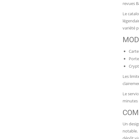
revues B
Le catalo
légendai
variété p
MOD
Carte
Portef
Crypt
Les limit
claireme
Le servic
minutes 
COMP
Un desig
notable.
dépôt via