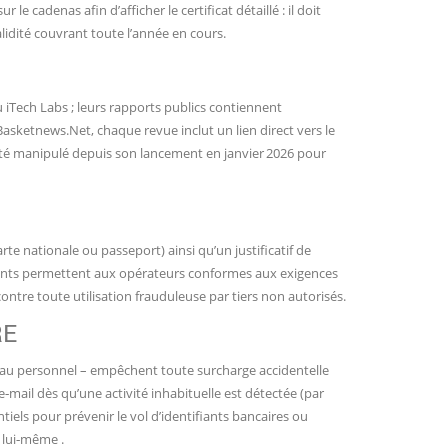
 cadenas afin d’afficher le certificat détaillé : il doit
idité couvrant toute l’année en cours.
 iTech Labs ; leurs rapports publics contiennent
Basketnews.Net, chaque revue inclut un lien direct vers le
été manipulé depuis son lancement en janvier 2026 pour
te nationale ou passeport) ainsi qu’un justificatif de
ments permettent aux opérateurs conformes aux exigences
ontre toute utilisation frauduleuse par tiers non autorisés.
RE
eau personnel – empêchent toute surcharge accidentelle
e‑mail dès qu’une activité inhabituelle est détectée (par
els pour prévenir le vol d’identifiants bancaires ou
 lui‑même .