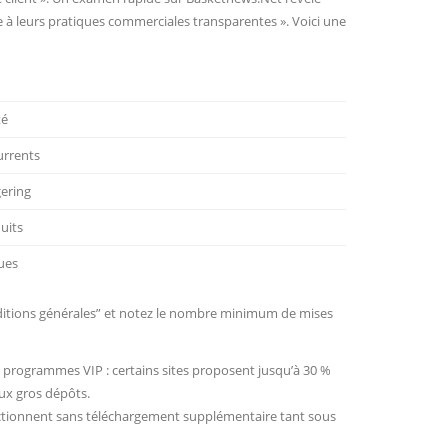
e à leurs pratiques commerciales transparentes ». Voici une
té
urrents
gering
uits
ques
nditions générales” et notez le nombre minimum de mises
 programmes VIP : certains sites proposent jusqu’à 30 %
aux gros dépôts.
onctionnent sans téléchargement supplémentaire tant sous