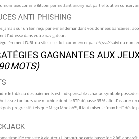
omonnaies comme Bitcoin permettant anonymat partiel tout en conservant t
UCES ANTI‑PHISHING
ez jamais sur un lien reçu par e‑mail demandant vos données bancaires ; acc
ent l’adresse dans votre navigateur.
régulièrement l’URL du site : elle doit commencer par
https://
suivi du nom exa
ATÉGIES GAGNANTES AUX JEUX
390 MOTS)
TS
re le tableau des paiements est indispensable : chaque symbole possède sa p
choisissez toujours une machine dont le RTP dépasse 95 % afin d’assurer un
ckpots progressifs tels que Mega Moolah™, il faut miser le “max bet” dès le p
CKJACK
ge simplifié consiste à ajouter +1 lorsqu’une carte basse (de 2 à6) apparaît 