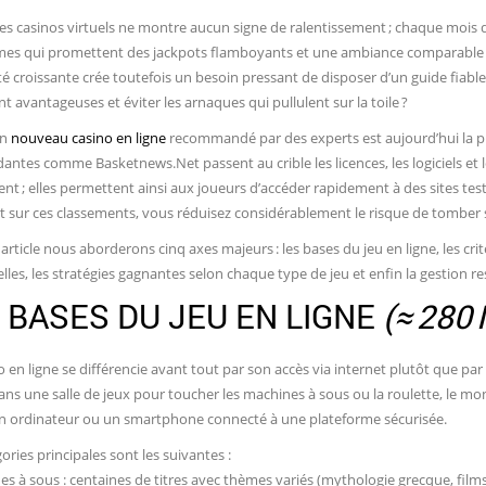
es casinos virtuels ne montre aucun signe de ralentissement ; chaque mois de
mes qui promettent des jackpots flamboyants et une ambiance comparable à c
é croissante crée toutefois un besoin pressant de disposer d’un guide fiable :
t avantageuses et éviter les arnaques qui pullulent sur la toile ?
un
nouveau casino en ligne
recommandé par des experts est aujourd’hui la p
ntes comme Basketnews.Net passent au crible les licences, les logiciels et l
ent ; elles permettent ainsi aux joueurs d’accéder rapidement à des sites t
 sur ces classements, vous réduisez considérablement le risque de tomber 
article nous aborderons cinq axes majeurs : les bases du jeu en ligne, les crit
les, les stratégies gagnantes selon chaque type de jeu et enfin la gestion r
 BASES DU JEU EN LIGNE
(≈ 280
 en ligne se différencie avant tout par son accès via internet plutôt que par 
ans une salle de jeux pour toucher les machines à sous ou la roulette, le m
n ordinateur ou un smartphone connecté à une plateforme sécurisée.
ories principales sont les suivantes :
s à sous : centaines de titres avec thèmes variés (mythologie grecque, films