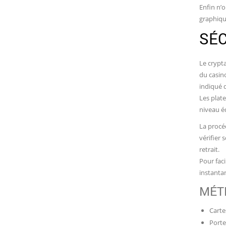
Enfin n’
graphique
SÉC
Le crypt
du casino
indiqué 
Les plat
niveau éq
La procéd
vérifier 
retrait.
Pour faci
instantan
MÉT
Carte
Porte