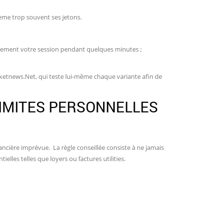
ème trop souvent ses jetons.
tement votre session pendant quelques minutes ;
sketnews.Net, qui teste lui‑même chaque variante afin de
LIMITES PERSONNELLES
cière imprévue. La règle conseillée consiste à ne jamais
lles telles que loyers ou factures utilities.