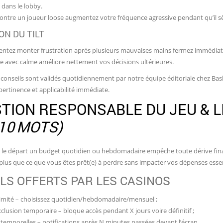
 dans le lobby.
contre un joueur loose augmentez votre fréquence agressive pendant qu’il s
ON DU TILT
sentez monter frustration après plusieurs mauvaises mains fermez immédia
e avec calme améliore nettement vos décisions ultérieures.
 conseils sont validés quotidiennement par notre équipe éditoriale chez Ba
pertinence et applicabilité immédiate.
TION RESPONSABLE DU JEU & 
310 MOTS)
s le départ un budget quotidien ou hebdomadaire empêche toute dérive finan
lus que ce que vous êtes prêt(e) à perdre sans impacter vos dépenses essentie
LS OFFERTS PAR LES CASINOS
limité – choisissez quotidien/hebdomadaire/mensuel ;
clusion temporaire – bloque accès pendant X jours voire définitif ;
 temporelles – notifications après N minutes passées devant l’écran .