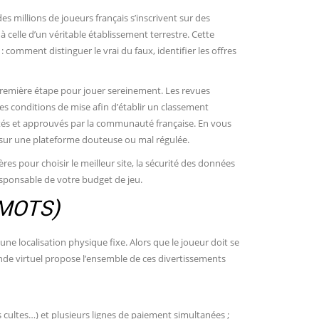
s millions de joueurs français s’inscrivent sur des
elle d’un véritable établissement terrestre. Cette
 comment distinguer le vrai du faux, identifier les offres
remière étape pour jouer sereinement. Les revues
es conditions de mise afin d’établir un classement
estés et approuvés par la communauté française. En vous
sur une plateforme douteuse ou mal régulée.
ères pour choisir le meilleur site, la sécurité des données
esponsable de votre budget de jeu.
 MOTS)
une localisation physique fixe. Alors que le joueur doit se
onde virtuel propose l’ensemble de ces divertissements
 cultes…) et plusieurs lignes de paiement simultanées ;