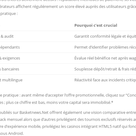
rateurs affichent régulièrement un score élevé auprès des utilisateurs grâc
 pratique :
e
Pourquoi c’est crucial
 & audit
Garantit conformité légale et équi
dépendants
Permet d’identifier problèmes réc
& exigences
Évalue réel bénéfice net après wa
 bancaires
Souplesse dépôt/retrait & frais réd
 multilingue
Réactivité face aux incidents criti
e pratique : avant même d’accepter l’offre promotionnelle, cliquez sur “Co
es ; plus ce chiffre est bas, moins votre capital sera immobilisé.*
 publiés sur Basketnews.Net offrent également une vision comparative entre
ck mensuel alors que d’autres privilégient des tournois exclusifs réservés 
re d’expérience mobile, privilégiez les casinos intégrant HTML5 natif qui f
sous Android.