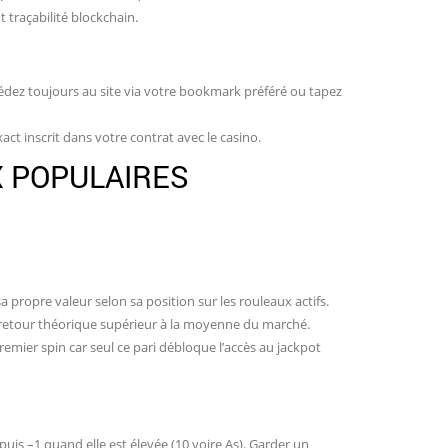
raçabilité blockchain.
édez toujours au site via votre bookmark préféré ou tapez
ct inscrit dans votre contrat avec le casino.
 POPULAIRES
ropre valeur selon sa position sur les rouleaux actifs.
 retour théorique supérieur à la moyenne du marché.
remier spin car seul ce pari débloque l’accès au jackpot
puis –1 quand elle est élevée (10 voire As). Garder un