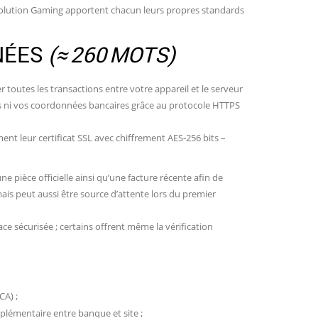
 Evolution Gaming apportent chacun leurs propres standards
NÉES
(≈ 260 MOTS)
toutes les transactions entre votre appareil et le serveur
ants ni vos coordonnées bancaires grâce au protocole HTTPS
t leur certificat SSL avec chiffrement AES‑256 bits –
 pièce officielle ainsi qu’une facture récente afin de
mais peut aussi être source d’attente lors du premier
ce sécurisée ; certains offrent même la vérification
CA) ;
pplémentaire entre banque et site ;