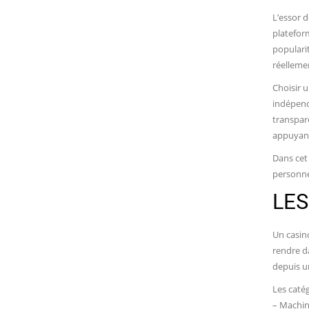
L’essor d
platefor
popularit
réellemen
Choisir 
indépenda
transpar
appuyant
Dans cet 
personnel
LES
Un casino
rendre d
depuis u
Les catég
– Machine