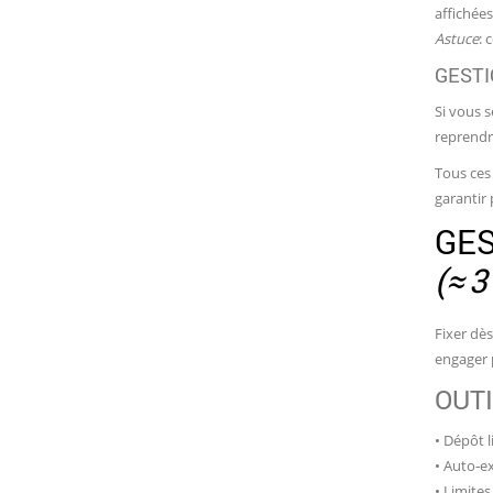
affichées
Astuce
: 
GESTI
Si vous 
reprendr
Tous ces
garantir 
GES
(≈ 
Fixer dè
engager p
OUTI
• Dépôt 
• Auto‑ex
• Limites