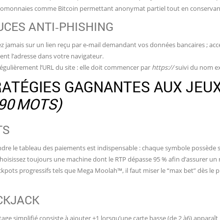
omonnaies comme Bitcoin permettant anonymat partiel tout en conservant t
UCES ANTI‑PHISHING
ez jamais sur un lien reçu par e‑mail demandant vos données bancaires ; acc
ent l’adresse dans votre navigateur.
régulièrement l’URL du site : elle doit commencer par
https://
suivi du nom exa
ATÉGIES GAGNANTES AUX JEUX
390 MOTS)
TS
re le tableau des paiements est indispensable : chaque symbole possède sa p
choisissez toujours une machine dont le RTP dépasse 95 % afin d’assurer un
ckpots progressifs tels que Mega Moolah™, il faut miser le “max bet” dès le p
CKJACK
ge simplifié consiste à ajouter +1 lorsqu’une carte basse (de 2 à6) apparaît 