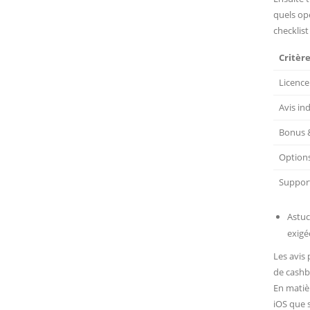
quels opé
checklist
Critèr
Licence
Avis in
Bonus 
Options
Support
Astuc
exigé
Les avis
de cashba
En matiè
iOS que 