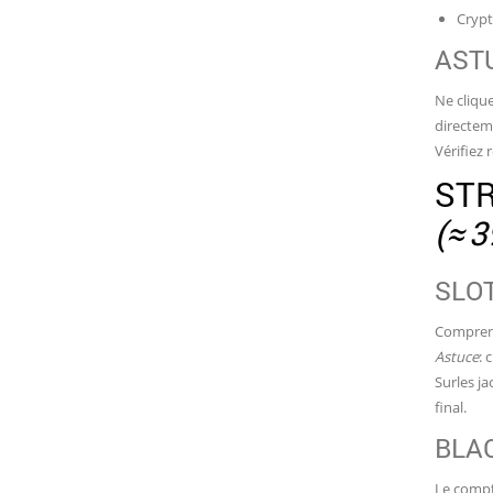
Crypt
AST
Ne cliqu
directem
Vérifiez 
STR
(≈ 
SLO
Comprend
Astuce
: 
Surles ja
final.
BLA
Le compta