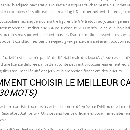
 table : blackjack, baccarat ou roulette classiques où chaque main suit des règ
aler : croupiers réels diffusés en streaming HD qui permettent d’interagir c
vocabulaire technique à connaître figurent le
RTP
(retour au joueur), généra
qu’en moyenne il redistribue $96 pour chaque $100 misés – ainsi que la volatil
 ou rares mais potentiellement massifs. D’autres notions essentielles sont
l souvent conditionnés par un
wagering
(exigence de mise) avant pouvoir retir
 l’activité est encadrée par l’Autorité Nationale des Jeux (ANJ), successeur d’
s d’une licence délivrée par cette autorité peuvent proposer légalement leur
guliers assurant l’équité des jeux et la protection financière des joueurs.
MENT CHOISIR LE MEILLEUR CA
330 MOTS)
r filtre consiste toujours à vérifier la licence délivrée par l’ANJ ou une jur
 Regulatory Authority ». Un site sans licence officielle expose immédiatemen
es.*
rois critères deviennent décisifs : réputation, méthodes de paiement, servi