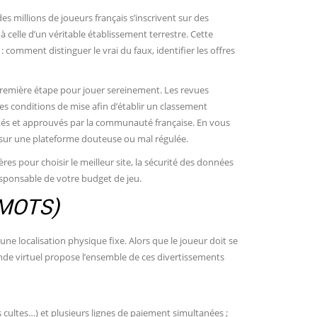
s millions de joueurs français s’inscrivent sur des
elle d’un véritable établissement terrestre. Cette
 comment distinguer le vrai du faux, identifier les offres
remière étape pour jouer sereinement. Les revues
es conditions de mise afin d’établir un classement
estés et approuvés par la communauté française. En vous
sur une plateforme douteuse ou mal régulée.
ères pour choisir le meilleur site, la sécurité des données
esponsable de votre budget de jeu.
 MOTS)
une localisation physique fixe. Alors que le joueur doit se
onde virtuel propose l’ensemble de ces divertissements
 cultes…) et plusieurs lignes de paiement simultanées ;