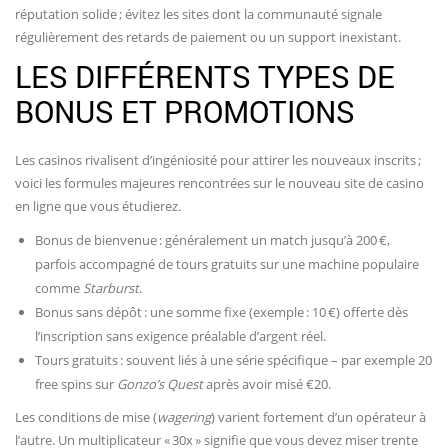
réputation solide ; évitez les sites dont la communauté signale
régulièrement des retards de paiement ou un support inexistant.
LES DIFFÉRENTS TYPES DE
BONUS ET PROMOTIONS
Les casinos rivalisent d’ingéniosité pour attirer les nouveaux inscrits ;
voici les formules majeures rencontrées sur le nouveau site de casino
en ligne que vous étudierez.
Bonus de bienvenue : généralement un match jusqu’à 200 €,
parfois accompagné de tours gratuits sur une machine populaire
comme
Starburst
.
Bonus sans dépôt : une somme fixe (exemple : 10 €) offerte dès
l’inscription sans exigence préalable d’argent réel.
Tours gratuits : souvent liés à une série spécifique – par exemple 20
free spins sur
Gonzo’s Quest
après avoir misé €20.
Les conditions de mise (
wagering
) varient fortement d’un opérateur à
l’autre. Un multiplicateur « 30x » signifie que vous devez miser trente