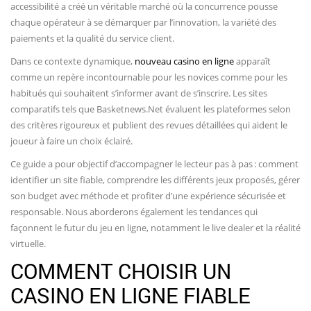
accessibilité a créé un véritable marché où la concurrence pousse
chaque opérateur à se démarquer par l’innovation, la variété des
paiements et la qualité du service client.
Dans ce contexte dynamique,
nouveau casino en ligne
apparaît
comme un repère incontournable pour les novices comme pour les
habitués qui souhaitent s’informer avant de s’inscrire. Les sites
comparatifs tels que Basketnews.Net évaluent les plateformes selon
des critères rigoureux et publient des revues détaillées qui aident le
joueur à faire un choix éclairé.
Ce guide a pour objectif d’accompagner le lecteur pas à pas : comment
identifier un site fiable, comprendre les différents jeux proposés, gérer
son budget avec méthode et profiter d’une expérience sécurisée et
responsable. Nous aborderons également les tendances qui
façonnent le futur du jeu en ligne, notamment le live dealer et la réalité
virtuelle.
COMMENT CHOISIR UN
CASINO EN LIGNE FIABLE