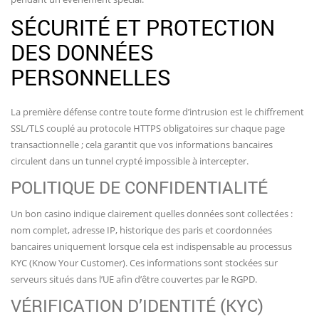
SÉCURITÉ ET PROTECTION
DES DONNÉES
PERSONNELLES
La première défense contre toute forme d’intrusion est le chiffrement
SSL/TLS couplé au protocole HTTPS obligatoires sur chaque page
transactionnelle ; cela garantit que vos informations bancaires
circulent dans un tunnel crypté impossible à intercepter.
POLITIQUE DE CONFIDENTIALITÉ
Un bon casino indique clairement quelles données sont collectées :
nom complet, adresse IP, historique des paris et coordonnées
bancaires uniquement lorsque cela est indispensable au processus
KYC (Know Your Customer). Ces informations sont stockées sur
serveurs situés dans l’UE afin d’être couvertes par le RGPD.
VÉRIFICATION D’IDENTITÉ (KYC)