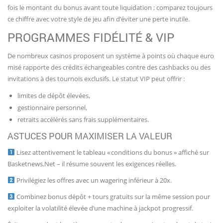
fois le montant du bonus avant toute liquidation ; comparez toujours
ce chiffre avec votre style de jeu afin d’éviter une perte inutile.
PROGRAMMES FIDÉLITÉ & VIP
De nombreux casinos proposent un système à points où chaque euro
misé rapporte des crédits échangeables contre des cashbacks ou des
invitations à des tournois exclusifs. Le statut VIP peut offrir :
limites de dépôt élevées,
gestionnaire personnel,
retraits accélérés sans frais supplémentaires.
ASTUCES POUR MAXIMISER LA VALEUR
Lisez attentivement le tableau « conditions du bonus » affiché sur
Basketnews.Net – il résume souvent les exigences réelles.
Privilégiez les offres avec un wagering inférieur à 20x.
Combinez bonus dépôt + tours gratuits sur la même session pour
exploiter la volatilité élevée d’une machine à jackpot progressif.