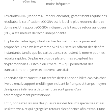
eGaming
moins fréquents
Les audits RNG (Random Number Generator) garantissent l’équité des
résultats ; la certification eCOGRA est le label le plus reconnu dans ce
domaine. Un rapport eCOGRA indique que le taux de retour au joueur
(RTP) a été mesuré de façon indépendante.
En plus du cadre légal, il faut vérifier les méthodes de paiement
proposées. Les e‑wallets comme Skrill ou Neteller offrent des dépôts
instantanés tandis que les cartes bancaires restent la norme pour les
retraits rapides. De plus en plus de plateformes acceptent les
cryptomonnaies – Bitcoin ou Ethereum – qui permettent des
transactions anonymes et souvent sans frais.
Le service client constitue un critère décisif : disponibilité 24/7 via chat
live ou email, support multilingue incluant le français et temps moyen
de réponse inférieur à deux minutes sont gages d’un
accompagnement professionnel.
Enfin, consultez les avis des joueurs sur des forums spécialisés et sur
Basketnews.Net qui agrège les retours d’expérience afin d’établir une