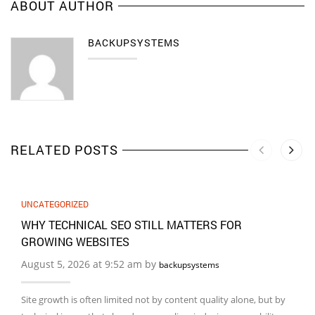
ABOUT AUTHOR
BACKUPSYSTEMS
RELATED POSTS
UNCATEGORIZED
WHY TECHNICAL SEO STILL MATTERS FOR
GROWING WEBSITES
August 5, 2026 at 9:52 am by
backupsystems
Site growth is often limited not by content quality alone, but by