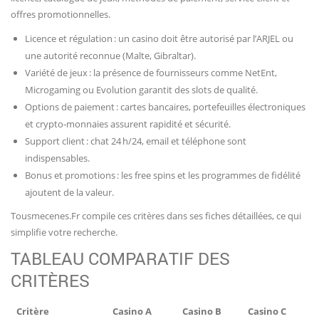
offres promotionnelles.
Licence et régulation : un casino doit être autorisé par l’ARJEL ou
une autorité reconnue (Malte, Gibraltar).
Variété de jeux : la présence de fournisseurs comme NetEnt,
Microgaming ou Evolution garantit des slots de qualité.
Options de paiement : cartes bancaires, portefeuilles électroniques
et crypto‑monnaies assurent rapidité et sécurité.
Support client : chat 24 h/24, email et téléphone sont
indispensables.
Bonus et promotions : les free spins et les programmes de fidélité
ajoutent de la valeur.
Tousmecenes.Fr compile ces critères dans ses fiches détaillées, ce qui
simplifie votre recherche.
TABLEAU COMPARATIF DES
CRITÈRES
Critère
Casino A
Casino B
Casino C