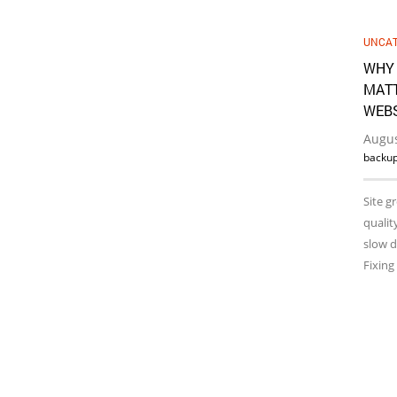
UNCAT
WHY 
MAT
WEBS
Augus
backu
Site g
qualit
slow d
Fixing