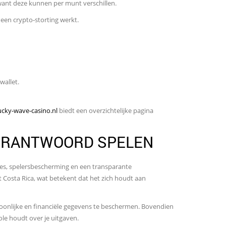
 want deze kunnen per munt verschillen.
 een crypto‑storting werkt.
wallet.
ucky-wave-casino.nl
biedt een overzichtelijke pagina
VERANTWOORD SPELEN
es, spelersbescherming en een transparante
t Costa Rica, wat betekent dat het zich houdt aan
oonlijke en financiële gegevens te beschermen. Bovendien
ole houdt over je uitgaven.