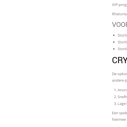
VIP‑prog
Rhetoris
VOO
Stort
Stort
Stort
CRY
De opkom
andere p
Anoni
Snelh
Lage 
Een spele
hiermee 