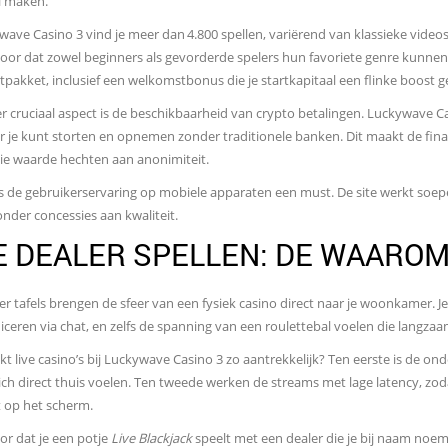
l maken.
wave Casino 3 vind je meer dan 4.800 spellen, variërend van klassieke videoslo
voor dat zowel beginners als gevorderde spelers hun favoriete genre kunnen
pakket, inclusief een welkomstbonus die je startkapitaal een flinke boost ge
r cruciaal aspect is de beschikbaarheid van crypto betalingen. Luckywave Ca
 je kunt storten en opnemen zonder traditionele banken. Dit maakt de financ
die waarde hechten aan anonimiteit.
is de gebruikerservaring op mobiele apparaten een must. De site werkt soepe
nder concessies aan kwaliteit.
E DEALER SPELLEN: DE WAAROM
er tafels brengen de sfeer van een fysiek casino direct naar je woonkamer. J
eren via chat, en zelfs de spanning van een roulettebal voelen die langzaam
t live casino’s bij Luckywave Casino 3 zo aantrekkelijk? Ten eerste is de 
ich direct thuis voelen. Ten tweede werken de streams met lage latency, zod
 op het scherm.
oor dat je een potje
Live Blackjack
speelt met een dealer die je bij naam noemt. 