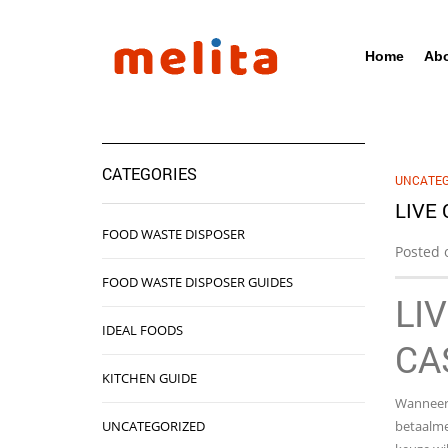
Home
Abo
CATEGORIES
UNCATEG
LIVE
FOOD WASTE DISPOSER
Posted 
FOOD WASTE DISPOSER GUIDES
LI
IDEAL FOODS
CA
KITCHEN GUIDE
Wanneer 
UNCATEGORIZED
betaalme