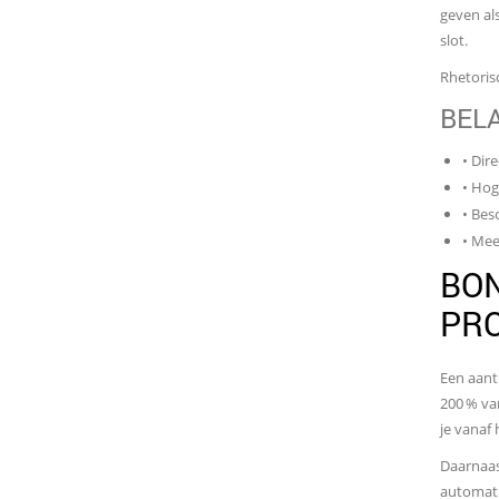
geven al
slot.
Rhetorisc
BEL
• Dir
• Hog
• Bes
• Mee
BO
PR
Een aant
200 % van
je vanaf
Daarnaas
automati