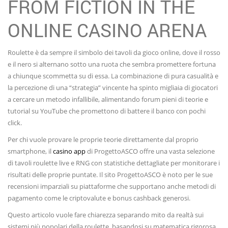
FROM FICTION IN THE
ONLINE CASINO ARENA
Roulette è da sempre il simbolo dei tavoli da gioco online, dove il rosso
e il nero si alternano sotto una ruota che sembra promettere fortuna
a chiunque scommetta su di essa. La combinazione di pura casualità e
la percezione di una “strategia” vincente ha spinto migliaia di giocatori
a cercare un metodo infallibile, alimentando forum pieni di teorie e
tutorial su YouTube che promettono di battere il banco con pochi
click.
Per chi vuole provare le proprie teorie direttamente dal proprio
smartphone, il
casino app
di ProgettoASCO offre una vasta selezione
di tavoli roulette live e RNG con statistiche dettagliate per monitorare i
risultati delle proprie puntate. Il sito ProgettoASCO è noto per le sue
recensioni imparziali su piattaforme che supportano anche metodi di
pagamento come le criptovalute e bonus cashback generosi.
Questo articolo vuole fare chiarezza separando mito da realtà sui
sistemi più popolari della roulette, basandosi su matematica rigorosa