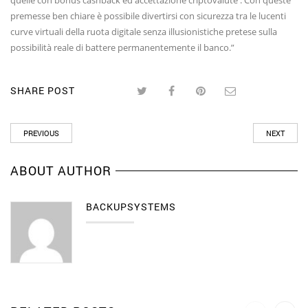
quelle con bonus cashback ed accettazione criptovalute . Con queste
premesse ben chiare è possibile divertirsi con sicurezza tra le lucenti
curve virtuali della ruota digitale senza illusionistiche pretese sulla
possibilità reale di battere permanentemente il banco.”
SHARE POST
PREVIOUS
NEXT
ABOUT AUTHOR
BACKUPSYSTEMS