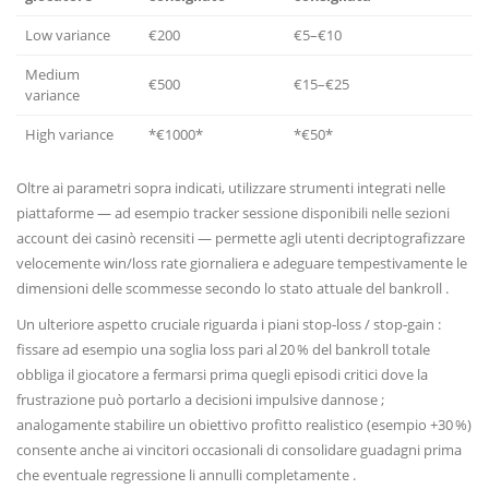
Low variance
€200
€5–€10
Medium
€500
€15–€25
variance
High variance
*€1000*
*€50*
Oltre ai parametri sopra indicati, utilizzare strumenti integrati nelle
piattaforme — ad esempio tracker sessione disponibili nelle sezioni
account dei casinò recensiti — permette agli utenti decriptografizzare
velocemente win/loss rate giornaliera e adeguare tempestivamente le
dimensioni delle scommesse secondo lo stato attuale del bankroll .
Un ulteriore aspetto cruciale riguarda i piani stop‑loss / stop‑gain :
fissare ad esempio una soglia loss pari al 20 % del bankroll totale
obbliga il giocatore a fermarsi prima quegli episodi critici dove la
frustrazione può portarlo a decisioni impulsive dannose ;
analogamente stabilire un obiettivo profitto realistico (esempio +30 %)
consente anche ai vincitori occasionali di consolidare guadagni prima
che eventuale regressione li annulli completamente .