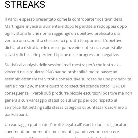
STREAKS
Il Paroli è spesso presentato come la controparte “positiva” della
Martingale: invece di aumentare dopo le perdite si raddoppia dopo
ogni vittoria finché non si raggiunge un obiettivo prefissato o si
verifica una sconfitta che azzera i profitti temporanei. L’obiettivo
dichiarato è sfruttare le rare sequenze vincenti senza esporsi alle
catastrofiche serie perdenti tipiche delle progressioni negative.
Statistical analysis delle sessioni reali mostra però che le streaks
vincenti nella roulette RNG hanno probabilità molto basse; ad
esempio ottenere tre vittorie consecutive su rosso ha una probabilità
pari a circa 12 %, mentre quattro consecutivi scende sotto il 3 %. Di
conseguenza il Paroli può produrre piccole escursioni positive ma non
genera alcun vantaggio statistico sul lungo periodo rispetto al
semplice flat betting sulla stessa categoria di puntata (rosso/nero o
pari/dispari).
Un vantaggio pratico del Paroli è legato all’aspetto ludico: i giocatori
sperimentano momenti emozionanti quando vedono crescere