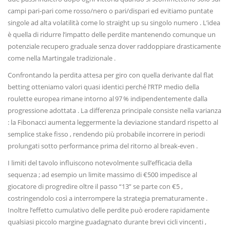
campi pari‑pari come rosso/nero o pari/dispari ed evitiamo puntate
singole ad alta volatilità come lo straight up su singolo numero . L’idea
è quella di ridurre l’impatto delle perdite mantenendo comunque un
potenziale recupero graduale senza dover raddoppiare drasticamente
come nella Martingale tradizionale .
Confrontando la perdita attesa per giro con quella derivante dal flat
betting otteniamo valori quasi identici perché l’RTP medio della
roulette europea rimane intorno al 97 % indipendentemente dalla
progressione adottata . La differenza principale consiste nella varianza
: la Fibonacci aumenta leggermente la deviazione standard rispetto al
semplice stake fisso , rendendo più probabile incorrere in periodi
prolungati sotto performance prima del ritorno al break‑even .
I limiti del tavolo influiscono notevolmente sull’efficacia della
sequenza ; ad esempio un limite massimo di €500 impedisce al
giocatore di progredire oltre il passo “13” se parte con €5 ,
costringendolo così a interrompere la strategia prematuramente .
Inoltre l’effetto cumulativo delle perdite può erodere rapidamente
qualsiasi piccolo margine guadagnato durante brevi cicli vincenti ,