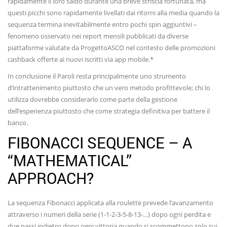
rapidamente il loro saldo durante una breve striscia fortunata, ma
questi picchi sono rapidamente livellati dai ritorni alla media quando la
sequenza termina inevitabilmente entro pochi spin aggiuntivi –
fenomeno osservato nei report mensili pubblicati da diverse
piattaforme valutate da ProgettoASCO nel contesto delle promozioni
cashback offerte ai nuovi iscritti via app mobile.*
In conclusione il Paroli resta principalmente uno strumento
d’intrattenimento piuttosto che un vero metodo profittevole; chi lo
utilizza dovrebbe considerarlo come parte della gestione
dell’esperienza piuttosto che come strategia definitiva per battere il
banco.
FIBONACCI SEQUENCE – A
“MATHEMATICAL”
APPROACH?
La sequenza Fibonacci applicata alla roulette prevede l’avanzamento
attraverso i numeri della serie (1‑1‑2‑3‑5‑8‑13‑…) dopo ogni perdita e
due passi indietro dopo ogni vittoria quando si scommettono solo sui