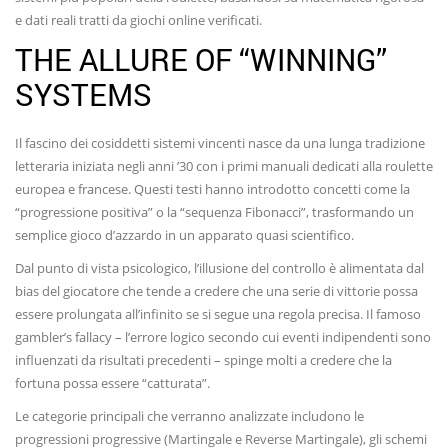
e dati reali tratti da giochi online verificati.
THE ALLURE OF “WINNING”
SYSTEMS
Il fascino dei cosiddetti sistemi vincenti nasce da una lunga tradizione
letteraria iniziata negli anni ’30 con i primi manuali dedicati alla roulette
europea e francese. Questi testi hanno introdotto concetti come la
“progressione positiva” o la “sequenza Fibonacci”, trasformando un
semplice gioco d’azzardo in un apparato quasi scientifico.
Dal punto di vista psicologico, l’illusione del controllo è alimentata dal
bias del giocatore che tende a credere che una serie di vittorie possa
essere prolungata all’infinito se si segue una regola precisa. Il famoso
gambler’s fallacy – l’errore logico secondo cui eventi indipendenti sono
influenzati da risultati precedenti – spinge molti a credere che la
fortuna possa essere “catturata”.
Le categorie principali che verranno analizzate includono le
progressioni progressive (Martingale e Reverse Martingale), gli schemi