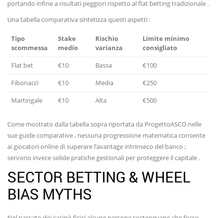
portando infine a risultati peggiori rispetto al flat betting tradizionale .
Una tabella comparativa sintetizza questi aspetti :
Tipo
Stake
Rischio
Limite minimo
scommessa
medio
varianza
consigliato
Flat bet
€10
Bassa
€100
Fibonacci
€10
Media
€250
Martingale
€10
Alta
€500
Come mostrato dalla tabella sopra riportata da ProgettoASCO nelle
sue guide comparative , nessuna progressione matematica consente
ai giocatori online di superare l’avantage intrinseco del banco ;
servono invece solide pratiche gestionali per proteggere il capitale .
SECTOR BETTING & WHEEL
BIAS MYTHS
Nel passato dei casinò fisici alcune persone sostenevano che fosse