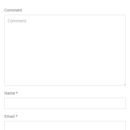
Comment
Name
*
Email
*