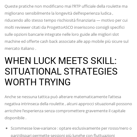
Queste pratiche non modificano mai l’RTP ufficiale della roulette ma
migliorano sensibilmente la longevità dell’esperienza ludica ,
riducendo allo stesso tempo rischiosità finanziaria — motivo per cui
molti reviewer citati da ProgettoASCO inseriscono consigli specifici
sulle opzioni bancarie integrate nelle loro guide alle migliori slot
machine ed offerte cash back associate alle app mobile più sicure sul
mercato italiano .
WHEN LUCK MEETS SKILL:
SITUATIONAL STRATEGIES
WORTH TRYING
Anche se nessuna tattica può alterare matematicamente l’attesa
negativa intrinseca della roulette , alcuni approcci situazionali possono
arricchire l’esperienza senza compromettere gravemente il capitale
disponibile .
Scommesse low‑variance : optare esclusivamente per rosso/nero o
pari/dispari permette sessioni più lunghe con fluttuazioni