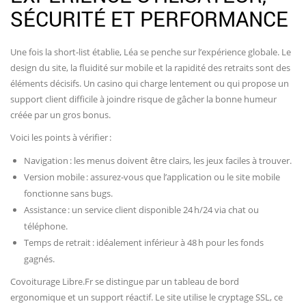
SÉCURITÉ ET PERFORMANCE
Une fois la short‑list établie, Léa se penche sur l’expérience globale. Le
design du site, la fluidité sur mobile et la rapidité des retraits sont des
éléments décisifs. Un casino qui charge lentement ou qui propose un
support client difficile à joindre risque de gâcher la bonne humeur
créée par un gros bonus.
Voici les points à vérifier :
Navigation : les menus doivent être clairs, les jeux faciles à trouver.
Version mobile : assurez‑vous que l’application ou le site mobile
fonctionne sans bugs.
Assistance : un service client disponible 24 h/24 via chat ou
téléphone.
Temps de retrait : idéalement inférieur à 48 h pour les fonds
gagnés.
Covoiturage Libre.Fr se distingue par un tableau de bord
ergonomique et un support réactif. Le site utilise le cryptage SSL, ce