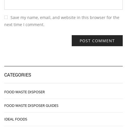
Save my name, email, and website in this browser for the
next time I comment.
CATEGORIES
FOOD WASTE DISPOSER
FOOD WASTE DISPOSER GUIDES
IDEAL FOODS