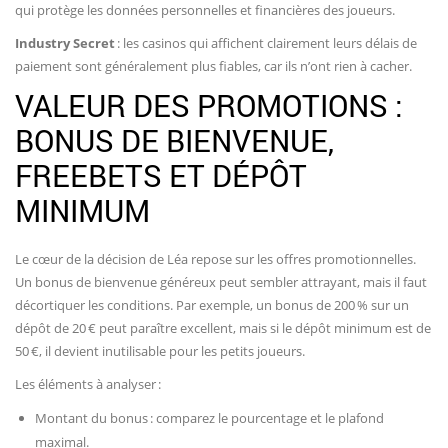
qui protège les données personnelles et financières des joueurs.
Industry Secret
: les casinos qui affichent clairement leurs délais de
paiement sont généralement plus fiables, car ils n’ont rien à cacher.
VALEUR DES PROMOTIONS :
BONUS DE BIENVENUE,
FREEBETS ET DÉPÔT
MINIMUM
Le cœur de la décision de Léa repose sur les offres promotionnelles.
Un bonus de bienvenue généreux peut sembler attrayant, mais il faut
décortiquer les conditions. Par exemple, un bonus de 200 % sur un
dépôt de 20 € peut paraître excellent, mais si le dépôt minimum est de
50 €, il devient inutilisable pour les petits joueurs.
Les éléments à analyser :
Montant du bonus : comparez le pourcentage et le plafond
maximal.