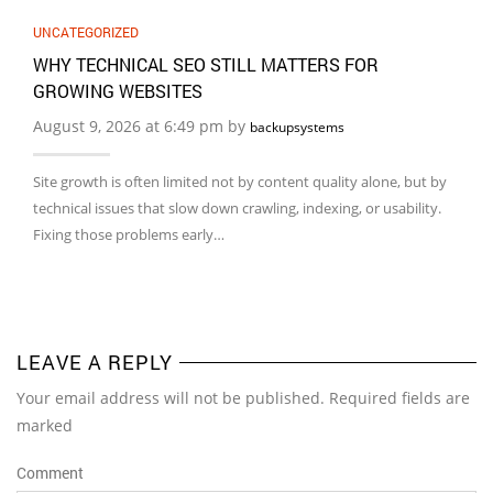
UNCATEGORIZED
WHY TECHNICAL SEO STILL MATTERS FOR
GROWING WEBSITES
August 9, 2026 at 6:49 pm by
backupsystems
Site growth is often limited not by content quality alone, but by
technical issues that slow down crawling, indexing, or usability.
Fixing those problems early…
LEAVE A REPLY
Your email address will not be published. Required fields are
marked
Comment